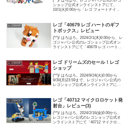
(^^)/ はろはろ。レゴジャパン公式のレゴ
ショップ公式オンラインストアにて、
10/1(火)0:00から「レゴ フォートナイ
ト」の４セットが発売となります。
GWP「40728 ブライトボンバー」が
Insiders限定で￥12,500-(税込...
レゴ「40679 レゴ ハートのギフ
レゴSHOP
トボックス」レビュー
(^^)/ はろはろ。2024/2/1(木)0:00から、レ
ゴジャパン公式のレゴショップ公式オン
ラインストアにて「40679 レゴ ハートの
ギフトボックス」のプレゼントキャンペ
ーンが開催されていました。 2/14迄の予
定でしたが、既に在庫終...
レゴ ドリームズのセール！レゴ
レゴSHOP
ショップ
(^^)/ はろはろ。2024/9/24(火)0:00から
9/30(月)23:59まで、レゴジャパン公式の
レゴショップ公式オンラインストアにて
「ドリームズシリーズのセール」、「ロ
ード・オブ・ザ・リングの一部セット ポ
イント２倍」が開催されま...
レゴ「40712 マイクロロケット発
レゴSHOP
射台」レビュー(3)
(^^)/ はろはろ。2024/2/16(金)0:00から、
レゴジャパン公式のレゴショップ公式オ
ンラインストアにて「40712 マイクロロ
ケット発射台」のプレゼントがスタート