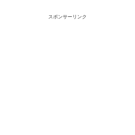
しました。（オファーページ）Insiders限
定はSOLD OUT...
スポンサーリンク