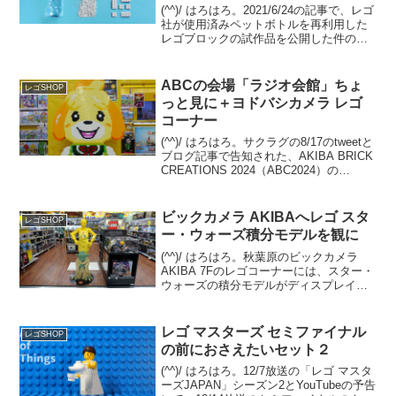
(^^)/ はろはろ。2021/6/24の記事で、レゴ
社が使用済みペットボトルを再利用した
レゴブロックの試作品を公開した件の続
報です。FINANCIAL TIMESの2023/9/25
の記事の概要意訳です。（私の環境では
先ほどまで記事が見え...
ABCの会場「ラジオ会館」ちょ
レゴSHOP
っと見に＋ヨドバシカメラ レゴ
コーナー
(^^)/ はろはろ。サクラグの8/17のtweetと
ブログ記事で告知された、AKIBA BRICK
CREATIONS 2024（ABC2024）の
11/16(土)開催。今年の会場は、なんとJR
秋葉原駅前の【秋葉原ラジオ会館】で
す。とゆー...
ビックカメラ AKIBAへレゴ スタ
レゴSHOP
ー・ウォーズ積分モデルを観に
(^^)/ はろはろ。秋葉原のビックカメラ
AKIBA 7Fのレゴコーナーには、スター・
ウォーズの積分モデルがディスプレイさ
れています。C-3POとヨーダの2体。C-
3POはエプロン姿。 ヨーダは目がクリク
リしたアニメ調の積分モデルではなく...
レゴ マスターズ セミファイナル
レゴSHOP
の前におさえたいセット２
(^^)/ はろはろ。12/7放送の「レゴ マスタ
ーズJAPAN」シーズン2とYouTubeの予告