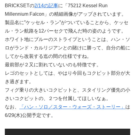
BRICKSETの
2/14の記事
に「75212 Kessel Run
Millennium Falcon」の精細画像がアップされています。
製品名に”ケッセル・ラン”がついていることから、ケッセ
ル・ラン航路を12パーセクで飛んだ時の姿のようです。
ホワイト地にブルーのストライプということは、ハン・ソ
ロがランド・カルリジアンとの賭けに勝って、自分の船に
してから改装する迄の間の仕様ですね。
最前部が２又に割れていないのも特徴です。
レゴのセットとしては、やはり今回もコクピット部分が大
き過ぎます。
フィグ乗りの大きいコクピットと、スタイリング優先の小
さいコクピットの、２つを付属してほしいなぁ。
なお、
「ハン・ソロ／スター・ウォーズ・ストーリー」
は
6/29(木)公開予定です。