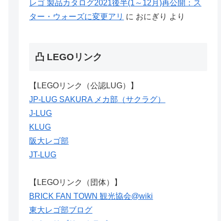
レゴ 製品カタログ2021後半(1～12月)再公開：ス
ター・ウォーズに変更アリ
に
おにぎり
より
凸 LEGOリンク
【LEGOリンク（公認LUG）】
JP-LUG SAKURA メカ部（サクラグ）
J-LUG
KLUG
阪大レゴ部
JT-LUG
【LEGOリンク（団体）】
BRICK FAN TOWN 観光協会@wiki
東大レゴ部ブログ