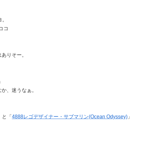
ヨ。
ココ
はありそー。
」
むか、迷うなぁ。
」と「
4888レゴデザイナー・サブマリン(Ocean Odyssey)
」