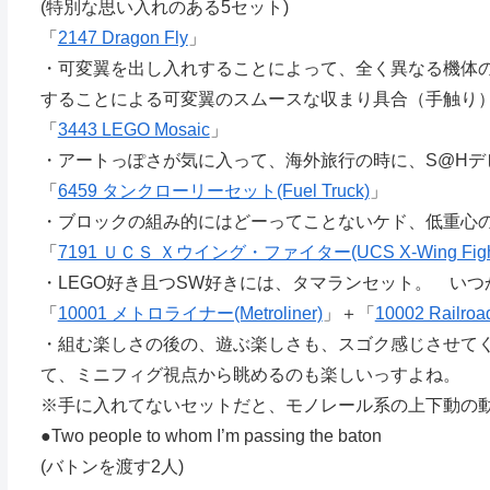
(特別な思い入れのある5セット)
「
2147 Dragon Fly
」
・可変翼を出し入れすることによって、全く異なる機体
することによる可変翼のスムースな収まり具合（手触り
「
3443 LEGO Mosaic
」
・アートっぽさが気に入って、海外旅行の時に、S@Hデ
「
6459 タンクローリーセット(Fuel Truck)
」
・ブロックの組み的にはどーってことないケド、低重心
「
7191 ＵＣＳ Ｘウイング・ファイター(UCS X-Wing Fight
・LEGO好き且つSW好きには、タマランセット。 い
「
10001 メトロライナー(Metroliner)
」＋「
10002 Railroa
・組む楽しさの後の、遊ぶ楽しさも、スゴク感じさせて
て、ミニフィグ視点から眺めるのも楽しいっすよね。
※手に入れてないセットだと、モノレール系の上下動の
●Two people to whom I’m passing the baton
(バトンを渡す2人)