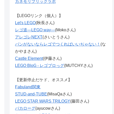
カネモリブリックラボ
【LEGOリンク（個人）】
Let's LEGO
(秋長さん)
レゴ道―LEGO way―
(Mokoさん)
アレゴレNEXT
(さいとうさん)
パンがないならレゴでつくればいいぢゃない！
(な
かやまさん)
Castle Element
(伊藤さん)
LEGO BloG - レゴブロっグ
(MUTCHYさん)
【更新停止だケド、オススメ】
Fabuland関東
STUD-and-TUBE
(MisaQaさん)
LEGO STAR WARS TRILOGY
(藤田さん)
バカローグ
(ayucowさん)