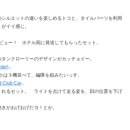
のシルエットの違いを楽しめるトコと、タイルパーツを利用
）がイイ感じ。
ビュー！ ホテル宛に発送してもらったセット。
のタンクローリーのデザインがカッチョイー。
er)
」
つかは３機並べて、編隊を組みたいっす。
d Club Car
」
くれるセット。 ライトを点けて走る姿を、顔の位置を下げ
動きがおげおげだヨ！とか。