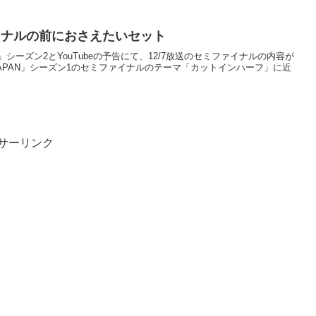
イナルの前におさえたいセット
N」シーズン2とYouTubeの予告にて、12/7放送のセミファイナルの内容が
APAN」シーズン1のセミファイナルのテーマ「カットインハーフ」に近
サーリンク