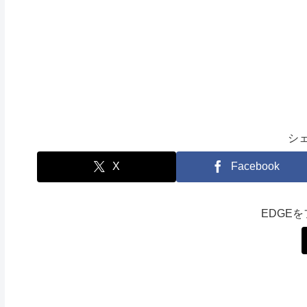
シ
X
Facebook
EDGE