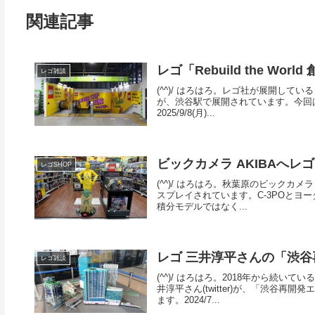
関連記事
レゴ「Rebuild the W
レゴ雑談
(^^)/ はろはろ。レゴ社が展開している「
が、渋谷駅で展開されています。今回
2025/9/8(月)...
ビックカメラ AKIBAへ
レゴSHOP
(^^)/ はろはろ。秋葉原のビックカメ
スプレイされています。C-3POとヨー
積分モデルではなく...
レゴ 三井淳平さんの「渋谷再
レゴ雑談
(^^)/ はろはろ。2018年から続
井淳平さん(twitter)が、「渋谷
ます。2024/7...