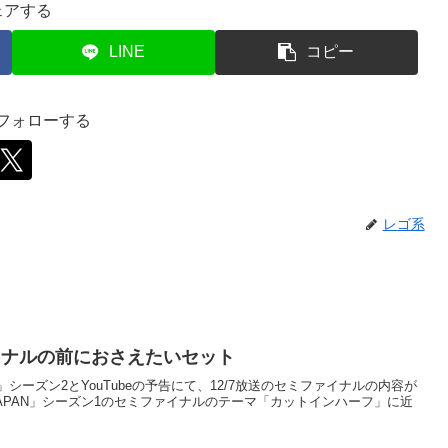
ェアする
LINE
コピー
をフォローする
レゴ系
イナルの前におさえたいセット
N」シーズン2とYouTubeの予告にて、12/7放送のセミファイナルの内容が
APAN」シーズン1のセミファイナルのテーマ「カットインハーフ」に近