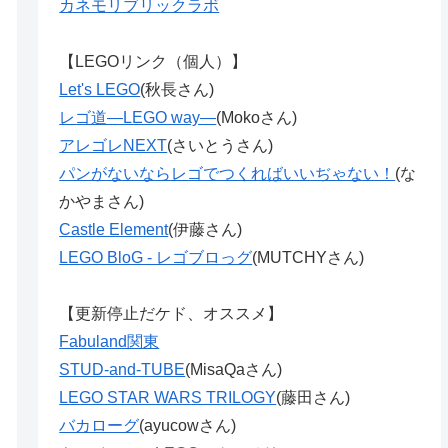
カネモリブリックラボ
【LEGOリンク（個人）】
Let's LEGO
(秋長さん)
レゴ道―LEGO way―
(Mokoさん)
アレゴレNEXT
(さいとうさん)
パンがないならレゴでつくればいいぢゃない！
(な
かやまさん)
Castle Element
(伊藤さん)
LEGO BloG - レゴブロっグ
(MUTCHYさん)
【更新停止だケド、オススメ】
Fabuland関東
STUD-and-TUBE
(MisaQaさん)
LEGO STAR WARS TRILOGY
(藤田さん)
バカローグ
(ayucowさん)