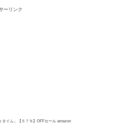
サーリンク
ィタイム」【５７％】OFFセール amazon