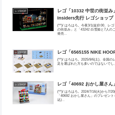
レゴ「10332 中世の街並
レゴSHOP
Insiders先行 レゴショップ
(^^)/ はろはろ。今夜3/1(金)0:
の街並み」と「43242 白雪姫と7人の
発売...
レゴ「6565155 NIKE HO
レゴSHOP
(^^)/ はろはろ。2025/9/6(土)
足を運ばれた方も多いのではないでしょうか。
レゴ「40692 おかし屋さ
レゴSHOP
(^^)/ はろはろ。2024/7/16(火
「40692 おかし屋さん」のプレゼント
込)...