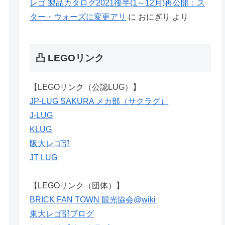
レゴ 製品カタログ2021後半(1～12月)再公開：ス
ター・ウォーズに変更アリ
に
おにぎり
より
凸 LEGOリンク
【LEGOリンク（公認LUG）】
JP-LUG SAKURA メカ部（サクラグ）
J-LUG
KLUG
阪大レゴ部
JT-LUG
【LEGOリンク（団体）】
BRICK FAN TOWN 観光協会@wiki
東大レゴ部ブログ