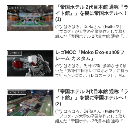
「帝国ホテル 2代目本館 通称『ラ
レゴイベント
イト館』」を観に帝国ホテルへ！
(1)
(^^)/ はろはろ。DeRaさん（twitter/X）
（ブログ）が大学の卒業制作として取り
組んだ「帝国ホテル 2代目本館 通称『ラ
イト館』」を観に、有楽町の帝国ホテル
へ伺いました。2026/7から、本館 中2Fの
オールドインペリアルバー前...
レゴMOC「Moko Exo-suit09フ
レゴMOC
レーム カスタム」
(^^)/ はろはろ。先日9/23に参加させて頂
いた「第1回世田谷レゴロボオフ」に持っ
て行ったレゴロボ（レゴスーツ）。Moko
さんが「レゴ道」の2021/11/28の記事で
公開したExo-suit 09ver.のフレームをカス
タムビルドした...
「帝国ホテル 2代目本館 通称『ラ
レゴイベント
イト館』」を観に帝国ホテルへ！
(2)
(^^)/ はろはろ。DeRaさん（twitter/X）
（ブログ）が大学の卒業制作として取り
組んだ「帝国ホテル 2代目本館 通称『ラ
イト館』」を観に、有楽町の帝国ホテル
へ伺いました。2026/7から、本館 中2Fの
オールドインペリアルバー前...