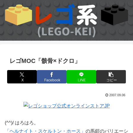
レゴMOC「骸骨×ドクロ」
X
Facebook
LINE
コピー
2007.09.06
(^^)/ はろはろ。
「ヘルナイト・スケルトン・ホース」
の馬鎧のバリエーシ