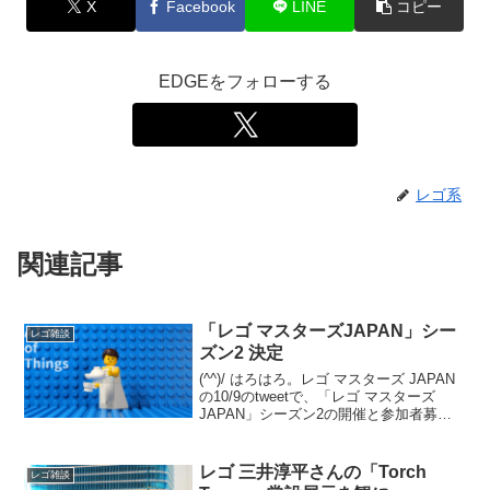
X
Facebook
LINE
コピー
EDGEをフォローする
レゴ系
関連記事
「レゴ マスターズJAPAN」シー
レゴ雑談
ズン2 決定
(^^)/ はろはろ。レゴ マスターズ JAPAN
の10/9のtweetで、「レゴ マスターズ
JAPAN」シーズン2の開催と参加者募集
が発表されました。発表から収録まで1カ
月なく、スケジュールはかなり急です
が、チャレンジされる方はゼヒ。番組...
レゴ 三井淳平さんの「Torch
レゴ雑談