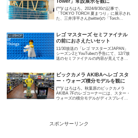
Tower」常設展示を観に
(^^)/ はろはろ。2024/8/30の記事で、
「TOKYO TORCH 夏まつり」に展示され
た、三井淳平さん(twitter)の「Torch
Tower」をご紹介しました。今回は、常設
展示されている姿を観てきました。振り
返りですが、「T...
レゴ マスターズ セミファイナル
レゴSHOP
の前におさえたいセット
11/30放送の「レゴ マスターズJAPAN」
シーズン2とYouTubeの予告にて、12/7放
送のセミファイナルの内容が見えてきま
した。「レゴ マスターズJAPAN」シーズ
ン1のセミファイナルのテーマ「カットイ
ンハーフ」に近く、乗り物の既存...
ビックカメラ AKIBAへレゴ スタ
レゴSHOP
ー・ウォーズ積分モデルを観に
(^^)/ はろはろ。秋葉原のビックカメラ
AKIBA 7Fのレゴコーナーには、スター・
ウォーズの積分モデルがディスプレイさ
れています。C-3POとヨーダの2体。C-
3POはエプロン姿。 ヨーダは目がクリク
リしたアニメ調の積分モデルではなく...
スポンサーリンク