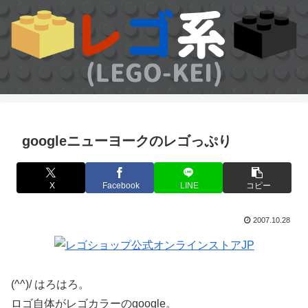
googleニューヨークのレゴっぷり
X
Facebook
LINE
コピー
2007.10.28
(^^)/ はろはろ。
ロゴ自体がレゴカラーのgoogle。