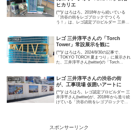
ヒカリエ
(^^)/ はろはろ。2018年から続いている
「渋谷の街をレゴブロックでつくろ
う！」は、レゴ認定プロビルダー 三井淳
平さん(twitter)が、「渋谷再開発エリア」
のレゴジオラマを、開発状況に合わせて
リニューアルし続けています。2024/7...
レゴ 三井淳平さんの「Torch
レゴ雑談
Tower」常設展示を観に
(^^)/ はろはろ。2024/8/30の記事で、
「TOKYO TORCH 夏まつり」に展示され
た、三井淳平さん(twitter)の「Torch
Tower」をご紹介しました。今回は、常設
展示されている姿を観てきました。振り
返りですが、「T...
レゴ 三井淳平さんの渋谷の街
レゴ雑談
が、工事現場 仮囲いアートに
(^^)/ はろはろ。レゴ認定プロビルダー 三
井淳平さん(twitter)が、2018年から造り続
けている「渋谷の街をレゴブロックでつ
くろう！」の最新アップデートを8/1の記
事でご紹介しました。 その関連です。渋
谷の街を歩いていたら、三井さ...
スポンサーリンク