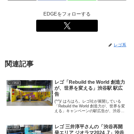
EDGEをフォローする
レゴ系
関連記事
レゴ「Rebuild the World 創造力
レゴ雑談
が、世界を変える」渋谷駅 駅広
告
(^^)/ はろはろ。レゴ社が展開している
「Rebuild the World 創造力が、世界を変
える」キャンペーンの駅広告が、渋谷駅
で展開されています。今回はプレスリリ
ースが出ていないため展開期間は不明で
すが、最短で2025/9/8(月)...
レゴ 三井淳平さんの「渋谷再開
レゴ雑談
発エリア ジオラマ2024 .7」渋谷