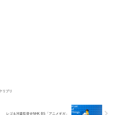
＠クリブリ
レゴ＆河森監督＠NHK BS「アニメギガ」