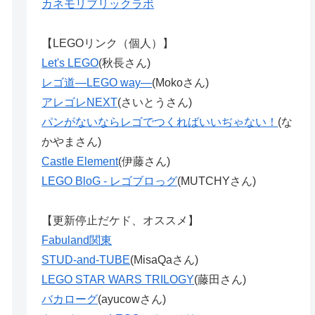
カネモリブリックラボ
【LEGOリンク（個人）】
Let's LEGO
(秋長さん)
レゴ道―LEGO way―
(Mokoさん)
アレゴレNEXT
(さいとうさん)
パンがないならレゴでつくればいいぢゃない！
(な
かやまさん)
Castle Element
(伊藤さん)
LEGO BloG - レゴブロっグ
(MUTCHYさん)
【更新停止だケド、オススメ】
Fabuland関東
STUD-and-TUBE
(MisaQaさん)
LEGO STAR WARS TRILOGY
(藤田さん)
バカローグ
(ayucowさん)