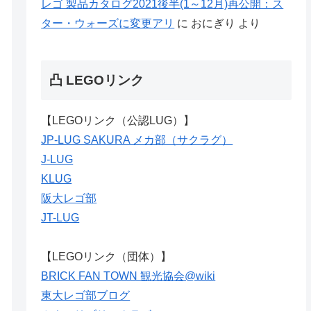
レゴ 製品カタログ2021後半(1～12月)再公開：ス
ター・ウォーズに変更アリ
に
おにぎり
より
凸 LEGOリンク
【LEGOリンク（公認LUG）】
JP-LUG SAKURA メカ部（サクラグ）
J-LUG
KLUG
阪大レゴ部
JT-LUG
【LEGOリンク（団体）】
BRICK FAN TOWN 観光協会@wiki
東大レゴ部ブログ