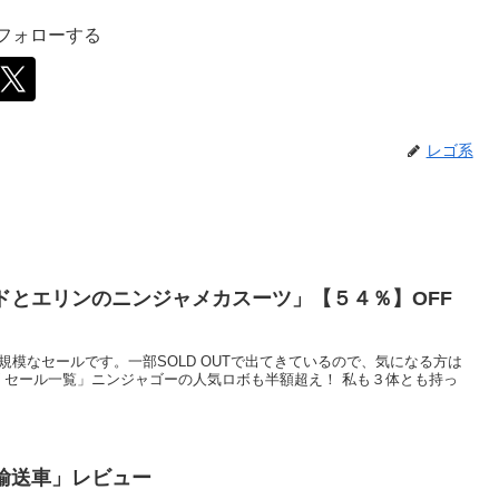
をフォローする
レゴ系
ロイドとエリンのニンジャメカスーツ」【５４％】OFF
、大規模なセールです。一部SOLD OUTで出てきているので、気になる方は
 セール一覧」ニンジャゴーの人気ロボも半額超え！ 私も３体とも持っ
員輸送車」レビュー