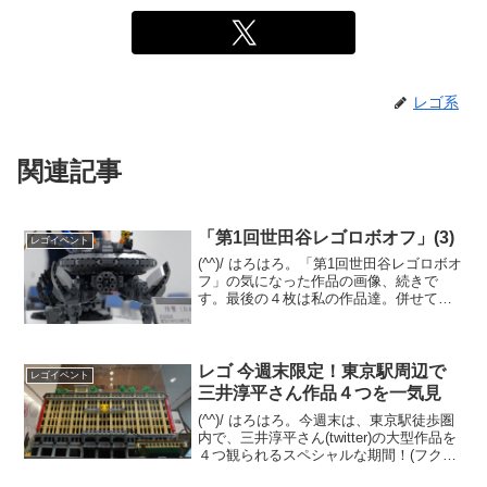
レゴ系
関連記事
「第1回世田谷レゴロボオフ」(3)
レゴイベント
(^^)/ はろはろ。「第1回世田谷レゴロボオ
フ」の気になった作品の画像、続きで
す。最後の４枚は私の作品達。併せて、
主催のMokoさんのブログ記事もご覧にな
ってください。第1回世田谷レゴロボオフ
(前編) 第1回世田谷レゴロボオフ(後編)
レゴ 今週末限定！東京駅周辺で
レゴイベント
三井淳平さん作品４つを一気見
(^^)/ はろはろ。今週末は、東京駅徒歩圏
内で、三井淳平さん(twitter)の大型作品を
４つ観られるスペシャルな期間！(フクイ
ラプトル以外の３つは常設展示です)ぜひ