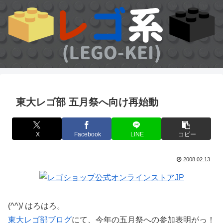
東大レゴ部 五月祭へ向け再始動
X
Facebook
LINE
コピー
2008.02.13
(^^)/ はろはろ。
東大レゴ部ブログ
にて、今年の五月祭への参加表明がっ！