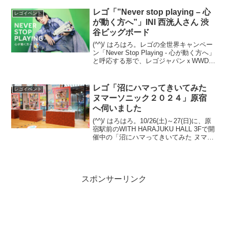
レゴストア東京駅店も含め、お散歩して
みてください。以下画像・情報は全て2...
レゴ「”Never stop playing – 心
レゴイベント
が動く方へ”」INI 西洸人さん 渋
谷ビッグボード
(^^)/ はろはろ。レゴの全世界キャンペー
ン「Never Stop Playing - 心が動く方へ」
と呼応する形で、レゴジャパンｘWWDの
「Never Stop Playing - 心が動く方へ」も
開催中です。渋谷の３箇所で大型広告が
展...
レゴ「沼にハマってきいてみた
レゴイベント
ヌマーソニック２０２４」原宿
へ伺いました
(^^)/ はろはろ。10/26(土)～27(日)に、原
宿駅前のWITH HARAJUKU HALL 3Fで開
催中の「沼にハマってきいてみた ヌマー
ソニック２０２４」へ伺いました。そう
いち さん(twitter)と、kota2013さん(t...
スポンサーリンク