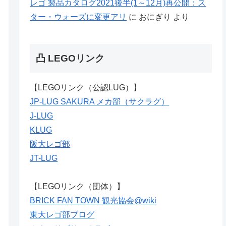
レゴ 製品カタログ2021後半(1～12月)再公開：ス
ター・ウォーズに変更アリ
に
おにぎり
より
凸 LEGOリンク
【LEGOリンク（公認LUG）】
JP-LUG SAKURA メカ部（サクラグ）
J-LUG
KLUG
阪大レゴ部
JT-LUG
【LEGOリンク（団体）】
BRICK FAN TOWN 観光協会@wiki
東大レゴ部ブログ