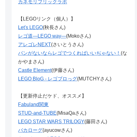
カネモリブリックラボ
【LEGOリンク（個人）】
Let's LEGO
(秋長さん)
レゴ道―LEGO way―
(Mokoさん)
アレゴレNEXT
(さいとうさん)
パンがないならレゴでつくればいいぢゃない！
(な
かやまさん)
Castle Element
(伊藤さん)
LEGO BloG - レゴブロっグ
(MUTCHYさん)
【更新停止だケド、オススメ】
Fabuland関東
STUD-and-TUBE
(MisaQaさん)
LEGO STAR WARS TRILOGY
(藤田さん)
バカローグ
(ayucowさん)