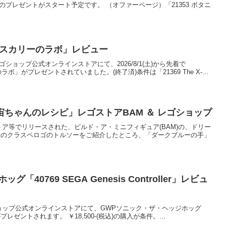
ゲート」のプレゼントがスタート予定です。 （オファーページ）「21353 ボタニ
iles：スカリーのラボ」レビュー
レゴショップ公式オンラインストアにて、2026/8/1(土)から先着で
リーのラボ」がプレゼントされていました。(終了済)条件は「21369 The X-...
ちゃんのレシピ」レゴストアBAM ＆ レゴショップ
)にレゴストア等でリリースされた、ビルド・ア・ミニフィギュア(BAM)の、ドリー
先生のクラスペロゴのトルソーをご紹介したところ、「ダークブルーの手」
40769 SEGA Genesis Controller」レビュ
月)、レゴショップ公式オンラインストアにて、GWPソニック・ザ・ヘッジホッグ
ller」がプレゼントされます。 ￥18,500-(税込)の購入が条件。...