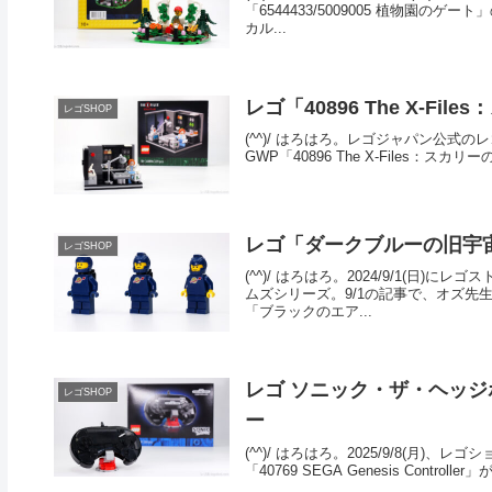
「6544433/5009005 植物園の
カル...
レゴ「40896 The X-F
レゴSHOP
(^^)/ はろはろ。レゴジャパン公式の
GWP「40896 The X-Files：スカ
レゴ「ダークブルーの旧宇宙
レゴSHOP
(^^)/ はろはろ。2024/9/1(日
ムズシリーズ。9/1の記事で、オズ
「ブラックのエア...
レゴ ソニック・ザ・ヘッジホッグ「
レゴSHOP
ー
(^^)/ はろはろ。2025/9/8(
「40769 SEGA Genesis Contro