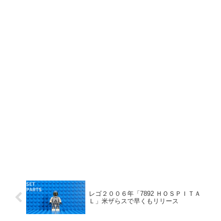
レゴ２００６年「7892 ＨＯＳＰＩＴＡ
Ｌ」米ザらスで早くもリリース