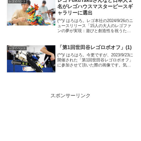
レゴ FukuTakuさんなど日本人２
レゴイベント
名がレゴハウスマスターピースギ
ャラリーに選出
(^^)/ はろはろ。レゴ本社の2024/9/26のニ
ュースリリース「15人の大人のレゴファ
ンの夢が実現：遊びと創造性を祝うた
め、世界中のマスタービルドがレゴハウ
スに展示されました」の中で、全15名の
うち、日本から2名が選出された旨が発表
「第1回世田谷レゴロボオフ」(1)
レゴイベント
さ...
(^^)/ はろはろ。今更ですが、2023/9/23に
開催された「第1回世田谷レゴロボオフ」
に参加させて頂いた際の画像です。気に
なった作品を画像オンリーで、３回に分
けてご紹介予定です。主催のMokoさんの
ブログ記事もご覧になってください
ね。...
スポンサーリンク