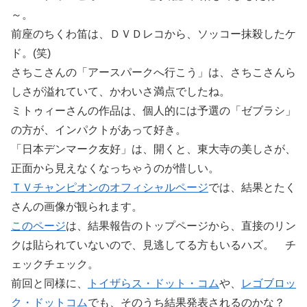
～。
前座のちくわ笛は、ＤＶＤレコから、ソッコー抹殺したケ
ド。(笑)
さちこさんの「アースパークへ行こう」は、さちこさんら
しさが溢れていて、かわいさ満点でしたね。
ミトゥィーさんの作品は、個人的には予選の「ゼブラシ」
の方が、インパクトがあって好き。
「日本デンマーク友好」は、開くと、東大寺の美しさが、
正面から見えなくなっちゃうのが惜しい。
ＴＶチャンピオンのオフィシャルページ
では、結果とたく
さんの画像が観られます。
このページ
は、結果報告のトップページから、直接のリン
クは貼られていないので、見逃してる方もいるハズ。 チ
ェックチェック。
前回と同様に、
トイザらス・ドット・コム
や、
レゴブロッ
ク・ドットコム
でも、そのうち結果発表されるのかな？