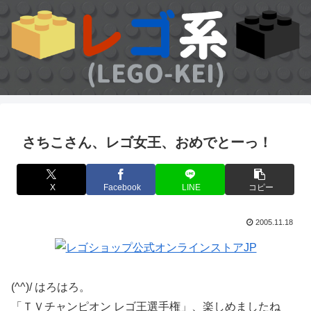
さちこさん、レゴ女王、おめでとーっ！
X
Facebook
LINE
コピー
2005.11.18
(^^)/ はろはろ。
「ＴＶチャンピオン レゴ王選手権」、楽しめましたね