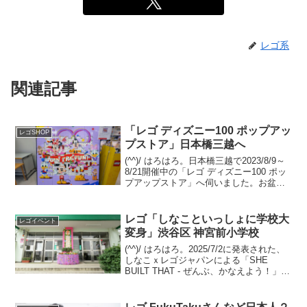
レゴ系
関連記事
「レゴ ディズニー100 ポップアッ
レゴSHOP
プストア」日本橋三越へ
(^^)/ はろはろ。日本橋三越で2023/8/9～
8/21開催中の「レゴ ディズニー100 ポッ
プアップストア」へ伺いました。お盆は
「レゴ フェスティバル in Marunouchi」
を楽しんで、レゴストア東京駅店に寄っ
て、東京駅八重洲口...
レゴ「しなこといっしょに学校大
レゴイベント
変身」渋谷区 神宮前小学校
(^^)/ はろはろ。2025/7/2に発表された、
しなこｘレゴジャパンによる「SHE
BUILT THAT - ぜんぶ、かなえよう！」キ
ャンペーン。「女の子を含めた全ての子
どもたちが、性別にとらわれず、クリエ
イティビティを自由に発揮できる...