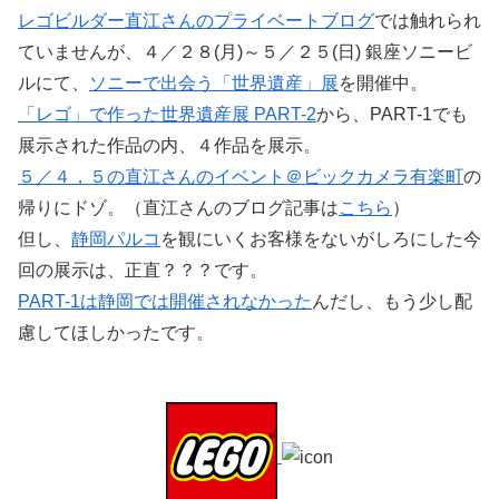
レゴビルダー直江さんのプライベートブログ
では触れられ
ていませんが、４／２８(月)～５／２５(日) 銀座ソニービ
ルにて、
ソニーで出会う「世界遺産」展
を開催中。
「レゴ」で作った世界遺産展 PART-2
から、PART-1でも
展示された作品の内、４作品を展示。
５／４，５の直江さんのイベント＠ビックカメラ有楽町
の
帰りにドゾ。（直江さんのブログ記事は
こちら
）
但し、
静岡パルコ
を観にいくお客様をないがしろにした今
回の展示は、正直？？？です。
PART-1は静岡では開催されなかった
んだし、もう少し配
慮してほしかったです。