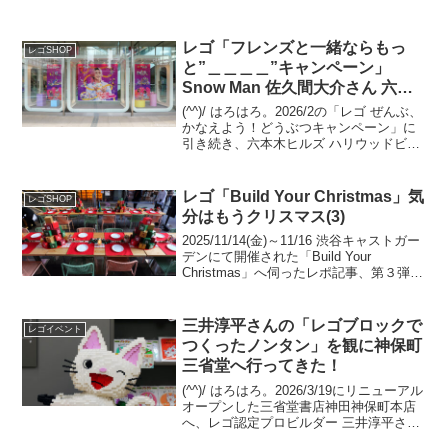
レゴ「フレンズと一緒ならもっ
レゴSHOP
と”＿＿＿＿”キャンペーン」
Snow Man 佐久間大介さん 六本
木ヒルズ
(^^)/ はろはろ。2026/2の「レゴ ぜんぶ、
かなえよう！どうぶつキャンペーン」に
引き続き、六本木ヒルズ ハリウッドビュ
ーティプラザ1Fへ、Snow Man 佐久間大
介さんの「フレンズと一緒ならもっと"＿
＿＿＿"キャンペーン」のビジュ...
レゴ「Build Your Christmas」気
レゴSHOP
分はもうクリスマス(3)
2025/11/14(金)～11/16 渋谷キャストガー
デンにて開催された「Build Your
Christmas」へ伺ったレポ記事、第３弾で
す。レゴ公式ニュースリリース(1) レゴ
公式ニュースリリース(2)WWD JAPAN 記
事レゴシ...
三井淳平さんの「レゴブロックで
レゴイベント
つくったノンタン」を観に神保町
三省堂へ行ってきた！
(^^)/ はろはろ。2026/3/19にリニューアル
オープンした三省堂書店神田神保町本店
へ、レゴ認定プロビルダー 三井淳平さん
（twitter/x）製作の「レゴブロックでつく