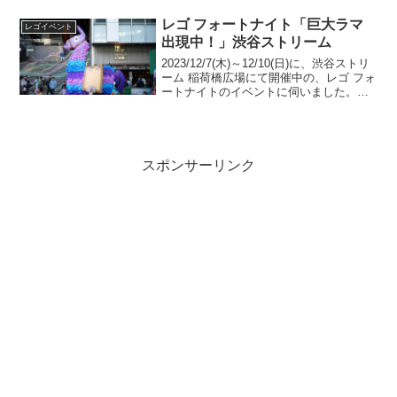
ったノンタン」を観に行ってきました！
絵本コーナーではなく、3Fの...
レゴ フォートナイト「巨大ラマ
レゴイベント
出現中！」渋谷ストリーム
2023/12/7(木)～12/10(日)に、渋谷ストリ
ーム 稲荷橋広場にて開催中の、レゴ フォ
ートナイトのイベントに伺いました。朝
は用事があり、12/9(土)の12:00頃に着い
たら、ワークショップは450～500人くら
い列んでいて、スタ...
スポンサーリンク