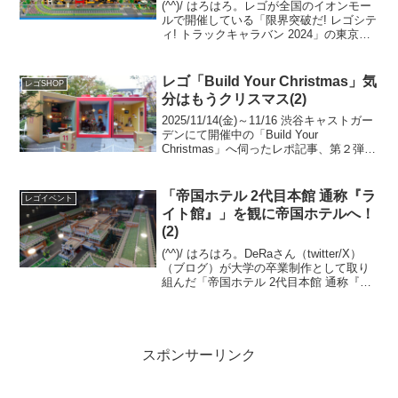
(^^)/ はろはろ。レゴが全国のイオンモー
ルで開催している「限界突破だ! レゴシテ
ィ! トラックキャラバン 2024」の東京で
の唯一の開催地、イオンモール日の出(西
多摩郡 日の出町)へ伺いました。今回は目
玉の三井淳平さん(twitter)...
レゴ「Build Your Christmas」気
レゴSHOP
分はもうクリスマス(2)
2025/11/14(金)～11/16 渋谷キャストガー
デンにて開催中の「Build Your
Christmas」へ伺ったレポ記事、第２弾で
す。レゴ公式ニュースリリース(1) レゴ
公式ニュースリリース(2)WWD JAPAN 記
事レゴショ...
「帝国ホテル 2代目本館 通称『ラ
レゴイベント
イト館』」を観に帝国ホテルへ！
(2)
(^^)/ はろはろ。DeRaさん（twitter/X）
（ブログ）が大学の卒業制作として取り
組んだ「帝国ホテル 2代目本館 通称『ラ
イト館』」を観に、有楽町の帝国ホテル
へ伺いました。2026/7から、本館 中2Fの
オールドインペリアルバー前...
スポンサーリンク