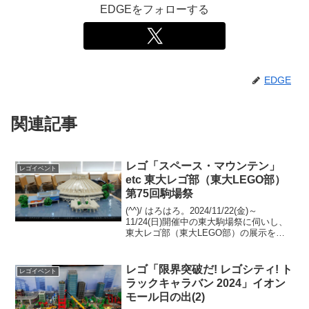
EDGEをフォローする
EDGE
関連記事
レゴ「スペース・マウンテン」
レゴイベント
etc 東大レゴ部（東大LEGO部）
第75回駒場祭
(^^)/ はろはろ。2024/11/22(金)～
11/24(日)開催中の東大駒場祭に伺いし、
東大レゴ部（東大LEGO部）の展示を観
てきました。大型建築物系の新作を３つ
アップします。「旧東京中央郵便局」、
「スペース・マウンテン」、「Welc...
レゴ「限界突破だ! レゴシティ! ト
レゴイベント
ラックキャラバン 2024」イオン
モール日の出(2)