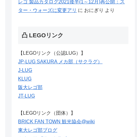
レゴ 製品カタログ2021後半(1～12月)再公開：ス
ター・ウォーズに変更アリ
に
おにぎり
より
凸 LEGOリンク
【LEGOリンク（公認LUG）】
JP-LUG SAKURA メカ部（サクラグ）
J-LUG
KLUG
阪大レゴ部
JT-LUG
【LEGOリンク（団体）】
BRICK FAN TOWN 観光協会@wiki
東大レゴ部ブログ