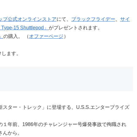
ップ公式オンラインストア
にて、
ブラックフライデー
、
サイ
: Type-15 Shuttlepod」
がプレゼントされます。
D」
の購入。 （
オファーページ
）
けします。
「新スター・トレック」に登場する、U.S.S.エンタープライズ
の１年前、1986年のチャレンジャー号爆発事故で殉職され
さんから。