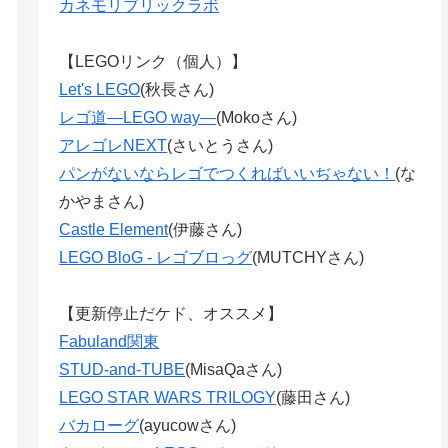
カネモリブリックラボ
【LEGOリンク（個人）】
Let's LEGO
(秋長さん)
レゴ道―LEGO way―
(Mokoさん)
アレゴレNEXT
(さいとうさん)
パンがないならレゴでつくればいいぢゃない！
(な
かやまさん)
Castle Element
(伊藤さん)
LEGO BloG - レゴブロっグ
(MUTCHYさん)
【更新停止だケド、オススメ】
Fabuland関東
STUD-and-TUBE
(MisaQaさん)
LEGO STAR WARS TRILOGY
(藤田さん)
バカローグ
(ayucowさん)