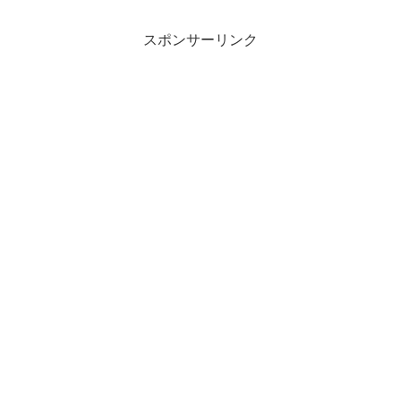
が、近日中にレゴショップの「レゴ製品
カタ...
スポンサーリンク