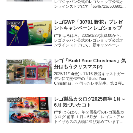
レゴジャパン公式のレゴショップ公式オ
ンラインストアにて「6546713//5009015
セレブロ」のプレゼントがスタート予定
です。 （オファーページ）「76294 X-
Men：X...
レゴGWP「30701 野花」プレゼ
レゴSHOP
ントキャンペーン レゴショップ
(^^)/ はろはろ。2025/1/29(水)0:00から、
レゴジャパン公式のレゴショップ公式オ
ンラインストアにて、新キャンペーン開
始です。・GWP「30701 野花」を
￥5,700-(税込)以上購入でプレゼント・特
定のセットをまとめ買いで...
レゴ「Build Your Christmas」気
レゴSHOP
分はもうクリスマス(2)
2025/11/14(金)～11/16 渋谷キャストガー
デンにて開催中の「Build Your
Christmas」へ伺ったレポ記事、第２弾で
す。レゴ公式ニュースリリース(1) レゴ
公式ニュースリリース(2)WWD JAPAN 記
事レゴショ...
レゴ製品カタログ2025前半 1月～
レゴSHOP
6月 気づいたコト
(^^)/ はろはろ。年２回発行のレゴ製品カ
タログ 前半 １月～6月が、レゴストアや
トイザらスの店頭に並び始めています。
(例年だと量販店は遅れて並びます)オンラ
イン版は12/29夕方時点では未登場です