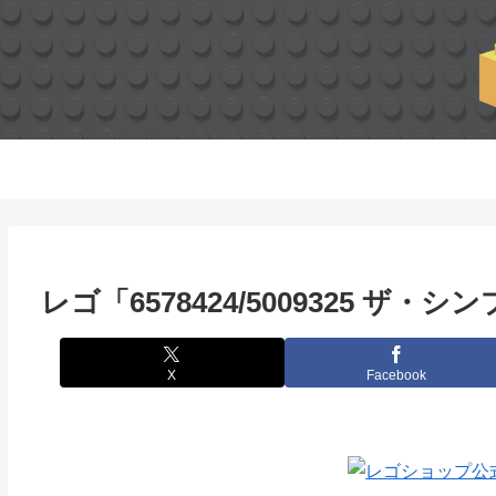
レゴ「6578424/5009325 
X
Facebook