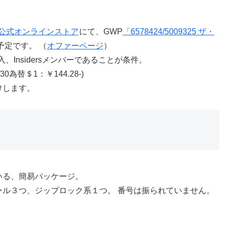
公式オンラインストア
にて、GWP
「6578424/5009325 ザ・
予定です。 （
オファーページ
）
入、Insidersメンバーであることが条件。
0為替＄1：￥144.28-)
けします。
いる、簡易パッケージ。
ル３つ、ジップロック系１つ。 番号は振られていません。