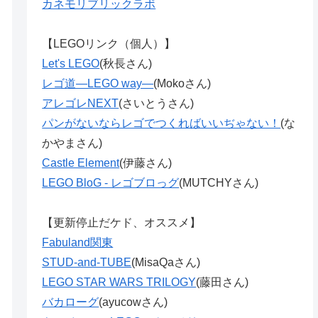
カネモリブリックラボ
【LEGOリンク（個人）】
Let's LEGO
(秋長さん)
レゴ道―LEGO way―
(Mokoさん)
アレゴレNEXT
(さいとうさん)
パンがないならレゴでつくればいいぢゃない！
(な
かやまさん)
Castle Element
(伊藤さん)
LEGO BloG - レゴブロっグ
(MUTCHYさん)
【更新停止だケド、オススメ】
Fabuland関東
STUD-and-TUBE
(MisaQaさん)
LEGO STAR WARS TRILOGY
(藤田さん)
バカローグ
(ayucowさん)