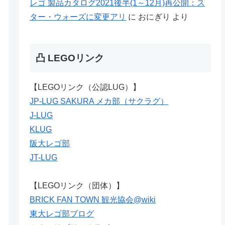
レゴ 製品カタログ2021後半(1～12月)再公開：ス
ター・ウォーズに変更アリ
に
おにぎり
より
凸 LEGOリンク
【LEGOリンク（公認LUG）】
JP-LUG SAKURA メカ部（サクラグ）
J-LUG
KLUG
阪大レゴ部
JT-LUG
【LEGOリンク（団体）】
BRICK FAN TOWN 観光協会@wiki
東大レゴ部ブログ