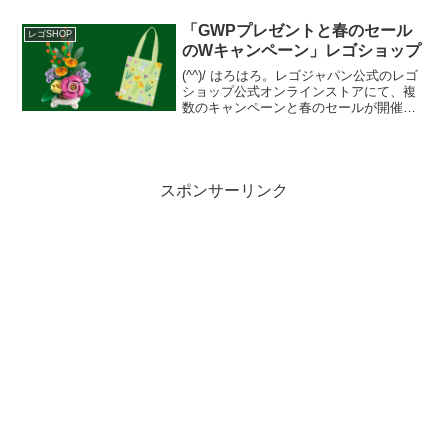
秋葉原駅前の【秋葉原ラジオ会館】で
す。とゆー...
「GWPプレゼントと春のセール
レゴSHOP
のWキャンペーン」レゴショップ
(^^)/ はろはろ。レゴジャパン公式のレゴ
ショップ公式オンラインストアにて、複
数のキャンペーンと春のセールが開催中
です。GWPプレゼントオファーページに
て、２つのGWPプレゼントキャンペーン
開催中。 両方の条件を満たせば、一気に
両方ゲット...
スポンサーリンク