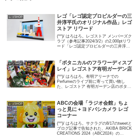
レゴ「レゴ認定プロビルダーの三
レゴSHOP
井淳平氏のオリジナル作品」レゴ
ストア リワード
(^^)/ はろはろ。レゴストア メンバーズク
ラブ（参考記事2024/3/2）の2,000ptリワ
ード「レゴ認定プロビルダーの三井淳平
氏のオリジナル作品」が、2025/1/20から
引き換え開始されました。レゴ認定プロ
ビルダー 三井淳平さん(...
「ボタニカルのフラワーディスプ
レゴSHOP
レイ」レゴストア有明ガーデン店
(^^)/ はろはろ。有明アリーナでの
Perfumeのライブ前に寄って買い物し
た、レゴストア 有明ガーデン店のボタニ
カルのステキフラワーディスプレイ！フ
ラワースタンド(ワゴン)の什器はレゴジャ
パン/シナテック指定ですが、主役のボタ
ABCの会場「ラジオ会館」ちょ
レゴSHOP
ニカルコレ...
っと見に＋ヨドバシカメラ レゴ
コーナー
(^^)/ はろはろ。サクラグの8/17のtweetと
ブログ記事で告知された、AKIBA BRICK
CREATIONS 2024（ABC2024）の
11/16(土)開催。今年の会場は、なんとJR