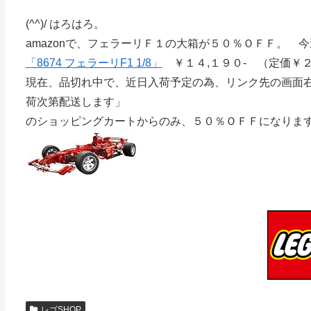
(^^)/ はろはろ。
amazonで、フェラーリＦ１の大箱が５０％ＯＦＦ。 
「8674 フェラーリF1 1/8」
￥１４,１９０- （定価￥２
現在、品切れ中で、近日入荷予定の為、リンク先の画面右側「Ama
荷次第配送します」
のショッピングカートからのみ、５０％ＯＦＦになりま
レゴSHOP