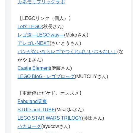
カネモリブリックラボ
【LEGOリンク（個人）】
Let's LEGO
(秋長さん)
レゴ道―LEGO way―
(Mokoさん)
アレゴレNEXT
(さいとうさん)
パンがないならレゴでつくればいいぢゃない！
(な
かやまさん)
Castle Element
(伊藤さん)
LEGO BloG - レゴブロっグ
(MUTCHYさん)
【更新停止だケド、オススメ】
Fabuland関東
STUD-and-TUBE
(MisaQaさん)
LEGO STAR WARS TRILOGY
(藤田さん)
バカローグ
(ayucowさん)