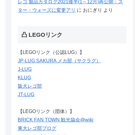
レゴ 製品カタログ2021後半(1～12月)再公開：ス
ター・ウォーズに変更アリ
に
おにぎり
より
凸 LEGOリンク
【LEGOリンク（公認LUG）】
JP-LUG SAKURA メカ部（サクラグ）
J-LUG
KLUG
阪大レゴ部
JT-LUG
【LEGOリンク（団体）】
BRICK FAN TOWN 観光協会@wiki
東大レゴ部ブログ