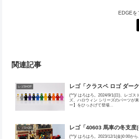
EDGE
関連記事
レゴ「クラスペ ロゴ ダー
レゴSHOP
(^^)/ はろはろ。2024/9/1(日
ズ、ハロウィン シリーズのパーツが来
ー】をひっさげて登場...
レゴ「40603 馬車の冬支度
レゴSHOP
(^^)/ はろはろ。2023/12/1(金