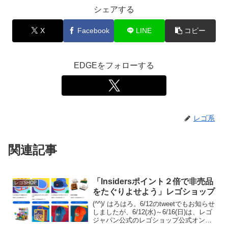
シェアする
X
Facebook
LINE
コピー
EDGEをフォローする
レゴ系
関連記事
「Insidersポイント２倍で非売品
レゴSHOP
をたぐりよせよう」レゴショップ
(^^)/ はろはろ。6/12のtweetでもお知らせ
しましたが、6/12(水)～6/16(日)は、レゴ
ジャパン公式のレゴショップ公式オンラ