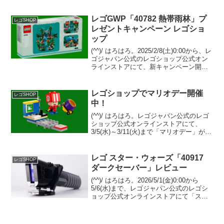
インストアにて、Insidersポイントが【２
倍】のキャンペーンを開催中です。（オ
ファーページ）ポイ...
レゴGWP「40782 熱帯雨林」プ
レゴSHOP
レゼントキャンペーン レゴショ
ップ
(^^)/ はろはろ。2025/2/8(土)0:00から、レ
ゴジャパン公式のレゴショップ公式オン
ラインストアにて、新キャンペーン開始
です。・GWP「40782 熱帯雨林」を
￥21,600-(税込)以上購入でプレゼント・
Insidersポイン...
レゴショップでマリオデー開催
レゴSHOP
中！
(^^)/ はろはろ。レゴジャパン公式のレゴ
ショップ公式オンラインストアにて、
3/5(水)～3/11(火)まで「マリオデー」が開
催中です。3/10を英語で表すと
「MAR.10」になることから、英語圏を中
心に3/10はマリオデーと言われていま...
レゴ スター・ウォーズ「40917
レゴSHOP
ダークセーバー」レビュー
(^^)/ はろはろ。2026/5/1(金)0:00から
5/6(水)まで、レゴジャパン公式のレゴシ
ョップ公式オンラインストアにて「スタ
ー・ウォーズの日」が開催されます。
Insidersメンバー先行販売「75442 マンダ
ロリアン N-1スタ...