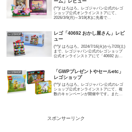
ーム」レビュー
(^^)/ はろはろ。レゴジャパン公式のレゴ
ショップ公式オンラインストアにて、
2026/3/9(月)～3/19(木)に先着で
GWP「40916 フラワーフォトフレーム」
がプレゼントされます。条件は￥21,600-
(税込)以上購入。 （オファ...
レゴ「40692 おかし屋さん」レビ
レゴSHOP
ュー
(^^)/ はろはろ。2024/7/16(火)から7/20(土)
まで、レゴジャパン公式のレゴショップ
公式オンラインストアにて「40692 おか
し屋さん」のプレゼントキャンペーンが
開催中です。 （プロモーションページ）
￥28,000-(税込)...
「GWPプレゼントやセールetc」
レゴSHOP
レゴショップ
(^^)/ はろはろ。レゴジャパン公式のレゴ
ショップ公式オンラインストアにて、複
数のキャンペーンが開催中です。また、
セールに人気セットが追加されていま
す。GWPプレゼントオファーページに
て、２つのGWPプレゼントキャンペーン
開催中。 両方の...
スポンサーリンク