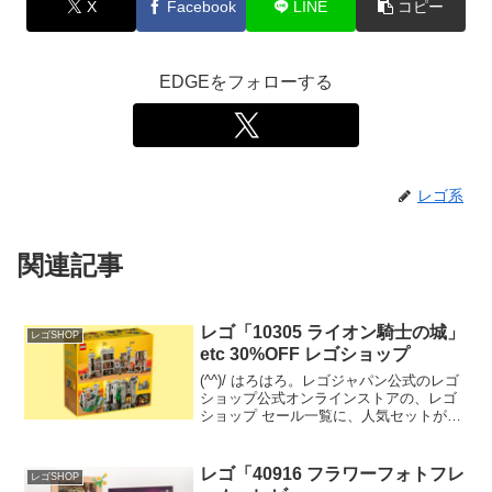
X
Facebook
LINE
コピー
EDGEをフォローする
レゴ系
関連記事
レゴ「10305 ライオン騎士の城」
レゴSHOP
etc 30%OFF レゴショップ
(^^)/ はろはろ。レゴジャパン公式のレゴ
ショップ公式オンラインストアの、レゴ
ショップ セール一覧に、人気セットが
続々登録されています。待っていた方も
多いのでは？？の「10305 ライオン騎士
の城」がセール。 置き場所があれば２箱
レゴ「40916 フラワーフォトフレ
レゴSHOP
めも欲し...