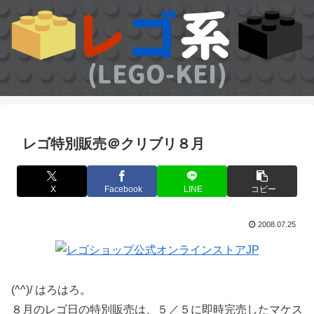
レゴ特別販売＠クリブリ８月
X
Facebook
LINE
コピー
2008.07.25
(^^)/ はろはろ。
８月のレゴ日の特別販売は、５／５に即時完売したマケス