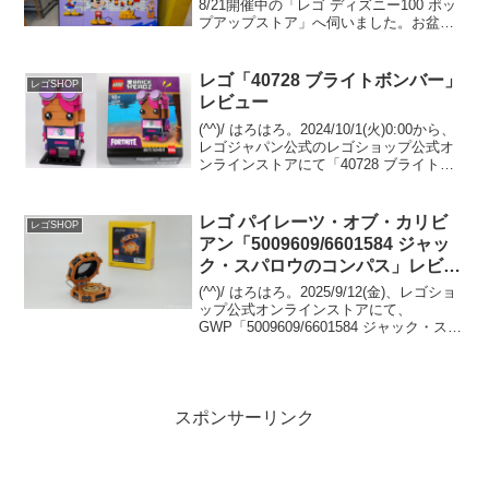
8/21開催中の「レゴ ディズニー100 ポッ
プアップストア」へ伺いました。お盆は
「レゴ フェスティバル in Marunouchi」
を楽しんで、レゴストア東京駅店に寄っ
て、東京駅八重洲口...
レゴ「40728 ブライトボンバー」
レゴSHOP
レビュー
(^^)/ はろはろ。2024/10/1(火)0:00から、
レゴジャパン公式のレゴショップ公式オ
ンラインストアにて「40728 ブライトボ
ンバー」のプレゼントがスタートしてい
ます。 （オファーページ）￥12,500-(税
込)以上の購入が条件...
レゴ パイレーツ・オブ・カリビ
レゴSHOP
アン「5009609/6601584 ジャッ
ク・スパロウのコンパス」レビュ
ー
(^^)/ はろはろ。2025/9/12(金)、レゴショ
ップ公式オンラインストアにて、
GWP「5009609/6601584 ジャック・スパ
ロウのコンパス(Jack Sparrows
Compass)」がプレゼントされます。 パ
イレーツ・オ...
スポンサーリンク