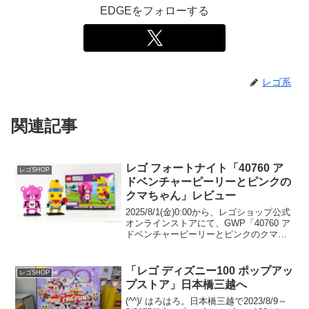
EDGEをフォローする
レゴ系
関連記事
レゴ フォートナイト「40760 ア
レゴSHOP
ドベンチャーピーリーとピンクの
クマちゃん」レビュー
2025/8/1(金)0:00から、レゴショップ公式
オンラインストアにて、GWP「40760 ア
ドベンチャーピーリーとピンクのクマち
ゃん」のプレゼント開催中です。 （オフ
ァーページ）8/1(金)～8/3(日)はInsiders限
定。 在庫が...
「レゴ ディズニー100 ポップアッ
レゴSHOP
プストア」日本橋三越へ
(^^)/ はろはろ。日本橋三越で2023/8/9～