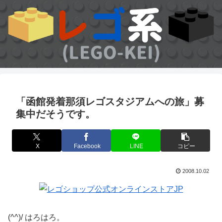
「函館発着那須レゴスタジアムへの旅」募
集中だそうです。
X
Facebook
LINE
コピー
2008.10.02
(^^)/ はろはろ。