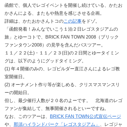
函館で、個人でレゴイベントを開催し続けている、かたお
かさんによる、またもや熱意を感じさせる企画。
詳細は、かたおかさんトコの
この記事
をドゾ。
「函館発着！みんなでいこう１泊２日レゴスタジアムの
旅」とゆーコトで、BRICK FAN TOWN 2008（ブリック
ファンタウン2008）の見学を含んだバスツアー。
１１／２２(土)・１１／２３(日)の２日間とゆータイミン
グは、以下のようにグッドタイミング。
(1) 年４開催のみの、レゴビルダー直江さんによるレゴ教
室開催日。
(2) オーナメント作り等が楽しめる、クリスマスマンスリ
ーの開始日。
但し、最少催行人数が２０名のよーです。 北海道のレゴ
ファンが集結して、無事開催されるといーですね。
なお、このツアーは、
BRICK FAN TOWN公式宣伝ページ
や、
那須ハイランドパーク「レゴスタジアム」
、レゴジャ