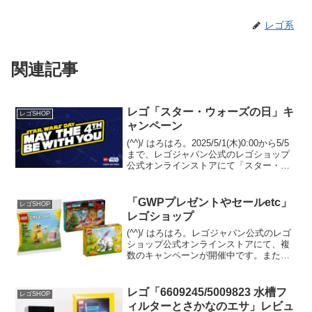
レゴ系
関連記事
レゴ「スター・ウォーズの日」キ
レゴSHOP
ャンペーン
(^^)/ はろはろ。2025/5/1(木)0:00から5/5
まで、レゴジャパン公式のレゴショップ
公式オンラインストアにて「スター・ウ
ォーズの日」が開催されます。
GWP「40765 カミーノ訓練施設」プレゼ
ント5/1(木)0:00から、In...
「GWPプレゼントやセールetc」
レゴSHOP
レゴショップ
(^^)/ はろはろ。レゴジャパン公式のレゴ
ショップ公式オンラインストアにて、複
数のキャンペーンが開催中です。また、
セールに人気セットが追加されていま
す。GWPプレゼントオファーページに
て、２つのGWPプレゼントキャンペーン
レゴ「6609245/5009823 水槽フ
レゴSHOP
開催中。 両方の...
ィルターとさかなのエサ」レビュ