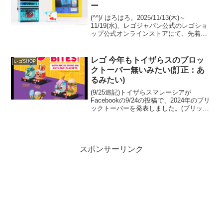
ー
(^^)/ はろはろ。2025/11/13(木)～
11/19(水)、レゴジャパン公式のレゴショ
ップ公式オンラインストアにて、先着で
GWP「6609245/5009823 水槽フィルター
とさかなのエサ」がプレゼントされま
す。 条件は「1036...
レゴ 今年もトイザらスのブロッ
レゴSHOP
クトーバー無いみたい(訂正：あ
るみたい)
(9/25追記)トイザらスマレーシアが
Facebookの9/24の投稿で、2024年のブリ
ックトーバーを発表しました。(ブリック
トーバーという名称は使われていません
が)日本での以下キャンペーンとスケジュ
ールが被るので、日本で11月以降に開
催...
スポンサーリンク