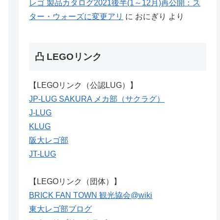
レゴ 製品カタログ2021後半(1～12月)再公開：ス
ター・ウォーズに変更アリ
に
おにぎり
より
凸 LEGOリンク
【LEGOリンク（公認LUG）】
JP-LUG SAKURA メカ部（サクラグ）
J-LUG
KLUG
阪大レゴ部
JT-LUG
【LEGOリンク（団体）】
BRICK FAN TOWN 観光協会@wiki
東大レゴ部ブログ