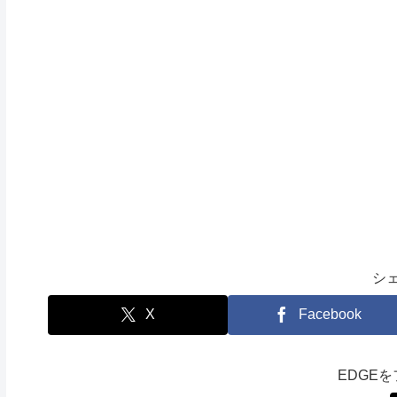
シ
X
Facebook
EDGE