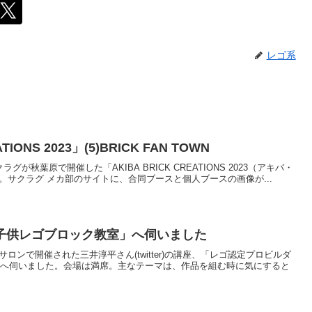
レゴ系
IONS 2023」(5)BRICK FAN TOWN
に、サクラグが秋葉原で開催した「AKIBA BRICK CREATIONS 2023（アキバ・
。サクラグ メカ部のサイトに、合同ブースと個人ブースの画像が...
子供レゴブロック教室」へ伺いました
ーサロンで開催された三井淳平さん(twitter)の講座、「レゴ認定プロビルダ
」へ伺いました。会場は満席。主なテーマは、作品を組む時に気にすると