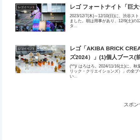
レゴ フォートナイト「巨
レゴイベント
2023/12/7(木)～12/10(日)
ました。朝は用事があり、12/9(土)の
タ...
レゴ「AKIBA BRICK C
レゴイベント
ズ2024）」(1)個人ブース(
(^^)/ はろはろ。2024/11/16(土
リック・クリエイションズ）」の全ブ
い...
スポン