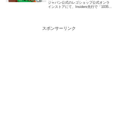
ジャパン公式のレゴショップ公式オンラ
インストアにて、Insiders先行で「10354
ロード・オブ・ザ・リング：ホビット
庄」が販売開始予定。先着で
GWP「40761 ロード・オブ...
スポンサーリンク