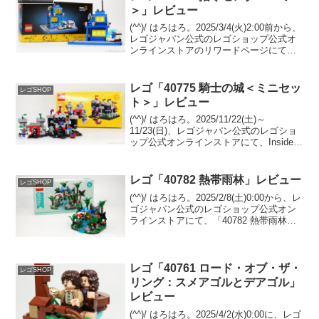
＞」レビュー
(^^)/ はろはろ。2025/3/4(火)2:00前から、
レゴジャパン公式のレゴショップ公式オ
ンラインストアのリワードページにて、
「40786 指令センター＜ミニ＞」の
Insidersリワードの交換(2,250pt)が始まっ
ています。早速...
レゴ「40775 騎士の城＜ミニセッ
レゴSHOP
ト＞」レビュー
(^^)/ はろはろ。2025/11/22(土)～
11/23(日)、レゴジャパン公式のレゴショ
ップ公式オンラインストアにて、Insiders
ウィークエンドが開催。先着で
GWP「40775 騎士の城＜ミニセット＞」
がプレゼント中です。 条件は...
レゴ「40782 熱帯雨林」レビュー
レゴSHOP
(^^)/ はろはろ。2025/2/8(土)0:00から、レ
ゴジャパン公式のレゴショップ公式オン
ラインストアにて、「40782 熱帯雨林」
のプレゼントキャンペーンが開催中で
す。 （オファーページ）￥21,600-(税込)
以上購入が条件。併せ...
レゴ「40761 ロード・オブ・ザ・
レゴSHOP
リング：スメアゴルとデアゴル」
レビュー
(^^)/ はろはろ。2025/4/2(水)0:00に、レゴ