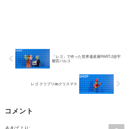
「レゴ」で作った世界遺産展PART-2@宇
都宮パルコ
レゴ クリブリdeクリスマス
コメント
あきば
より: