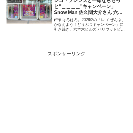
レゴ「フレンズと一緒ならもっ
レゴSHOP
と”＿＿＿＿”キャンペーン」
Snow Man 佐久間大介さん 六本
木ヒルズ
(^^)/ はろはろ。2026/2の「レゴ ぜんぶ、
かなえよう！どうぶつキャンペーン」に
引き続き、六本木ヒルズ ハリウッドビュ
ーティプラザ1Fへ、Snow Man 佐久間大
介さんの「フレンズと一緒ならもっと"＿
＿＿＿"キャンペーン」のビジュ...
スポンサーリンク