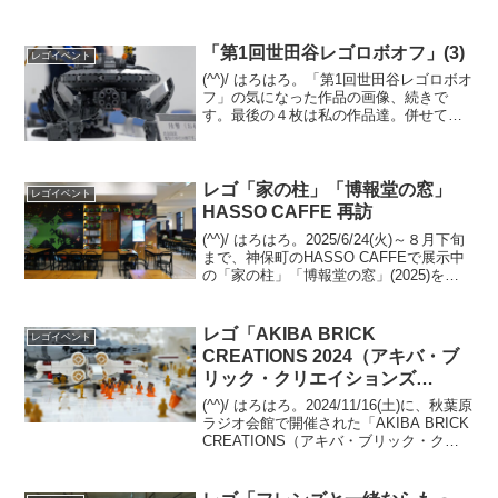
「第1回世田谷レゴロボオフ」(3)
レゴイベント
(^^)/ はろはろ。「第1回世田谷レゴロボオ
フ」の気になった作品の画像、続きで
す。最後の４枚は私の作品達。併せて、
主催のMokoさんのブログ記事もご覧にな
ってください。第1回世田谷レゴロボオフ
(前編) 第1回世田谷レゴロボオフ(後編)
レゴ「家の柱」「博報堂の窓」
レゴイベント
HASSO CAFFE 再訪
(^^)/ はろはろ。2025/6/24(火)～８月下旬
まで、神保町のHASSO CAFFEで展示中
の「家の柱」「博報堂の窓」(2025)を観
に伺いました。前回（6/27の記事）は、
閉店時刻が前倒しで観られたのが数分だ
ったので、改めて伺い、...
レゴ「AKIBA BRICK
レゴイベント
CREATIONS 2024（アキバ・ブ
リック・クリエイションズ
2024）」(1)個人ブース(前半)
(^^)/ はろはろ。2024/11/16(土)に、秋葉原
ラジオ会館で開催された「AKIBA BRICK
CREATIONS（アキバ・ブリック・クリ
エイションズ）」の全ブース画像（主に
俯瞰）は、サクラグのWEBサイトで昨年
11月に公開してい...