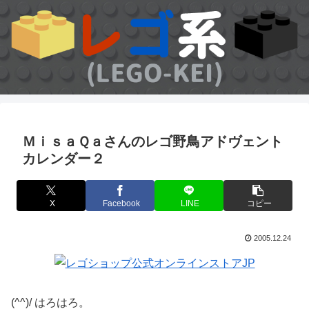
ＭｉｓａＱａさんのレゴ野鳥アドヴェント
カレンダー２
X
Facebook
LINE
コピー
2005.12.24
(^^)/ はろはろ。