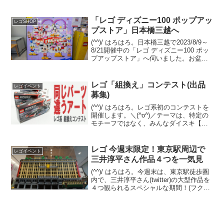
ので、画像＆レポです。全部で４つのビ
ル、５か所に分かれており、今回は、丸
ビル マルキュー...
「レゴ ディズニー100 ポップアッ
レゴSHOP
プストア」日本橋三越へ
(^^)/ はろはろ。日本橋三越で2023/8/9～
8/21開催中の「レゴ ディズニー100 ポッ
プアップストア」へ伺いました。お盆は
「レゴ フェスティバル in Marunouchi」
を楽しんで、レゴストア東京駅店に寄っ
て、東京駅八重洲口...
レゴ「組換え」コンテスト(出品
レゴイベント
募集)
(^^)/ はろはろ。レゴ系初のコンテストを
開催します。＼(^o^)／テーマは、特定の
モチーフではなく、みんなダイスキ【組
換え】です。募集要項などをご確認の
上、ゼヒ出品ください。 お待ちしていま
す。本コンテストの運営はレゴ系です。
レゴ 今週末限定！東京駅周辺で
レゴイベント
レゴ社に...
三井淳平さん作品４つを一気見
(^^)/ はろはろ。今週末は、東京駅徒歩圏
内で、三井淳平さん(twitter)の大型作品を
４つ観られるスペシャルな期間！(フクイ
ラプトル以外の３つは常設展示です)ぜひ
レゴストア東京駅店も含め、お散歩して
みてください。以下画像・情報は全て2...