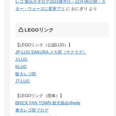
レゴ 製品カタログ2021後半(1～12月)再公開：ス
ター・ウォーズに変更アリ
に
おにぎり
より
凸 LEGOリンク
【LEGOリンク（公認LUG）】
JP-LUG SAKURA メカ部（サクラグ）
J-LUG
KLUG
阪大レゴ部
JT-LUG
【LEGOリンク（団体）】
BRICK FAN TOWN 観光協会@wiki
東大レゴ部ブログ