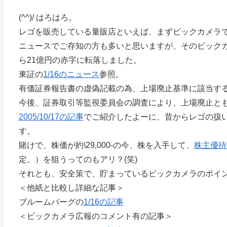
(^^)/ はろはろ。
レゴを販売している量販店といえば、まずビックカメラ
ニュースでご存知の方も多いと思いますが、そのビックカ
ら21億円の赤字に転落しました。
東証の
1/16のニュース
参照。
有価証券報告書の虚偽記載の為、上場廃止基準に該当す
今後、証券取引等監視委員会の調査により、上場廃止と
2005/10/17の記事
でご紹介したよーに、昔からレゴの扱
す。
賭けで、株価が約\29,000-の今、株を入手して、
株主優待
定。）を狙うってのもアリ？(笑)
それとも、安全策で、貯まっているビックカメラのポイ
＜他紙と比較し詳細な記事＞
ブルームバーグの
1/16の記事
＜ビックカメラ広報のコメント有の記事＞