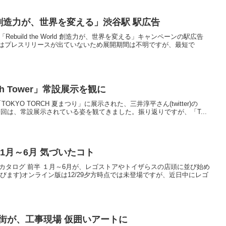
orld 創造力が、世界を変える」渋谷駅 駅広告
Rebuild the World 創造力が、世界を変える」キャンペーンの駅広告
はプレスリリースが出ていないため展開期間は不明ですが、最短で
h Tower」常設展示を観に
、「TOKYO TORCH 夏まつり」に展示された、三井淳平さん(twitter)の
た。今回は、常設展示されている姿を観てきました。振り返りですが、「T...
 1月～6月 気づいたコト
製品カタログ 前半 １月～6月が、レゴストアやトイザらスの店頭に並び始め
びます)オンライン版は12/29夕方時点では未登場ですが、近日中にレゴ
街が、工事現場 仮囲いアートに