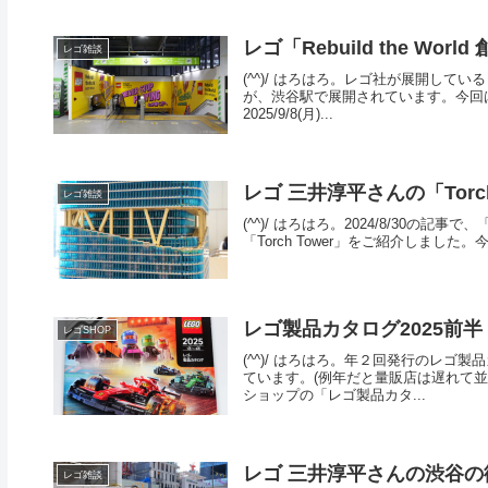
レゴ「Rebuild the W
レゴ雑談
(^^)/ はろはろ。レゴ社が展開している「
が、渋谷駅で展開されています。今回
2025/9/8(月)...
レゴ 三井淳平さんの「Torc
レゴ雑談
(^^)/ はろはろ。2024/8/30の記事で
「Torch Tower」をご紹介しまし
レゴ製品カタログ2025前半
レゴSHOP
(^^)/ はろはろ。年２回発行のレゴ
ています。(例年だと量販店は遅れて並
ショップの「レゴ製品カタ...
レゴ 三井淳平さんの渋谷の
レゴ雑談