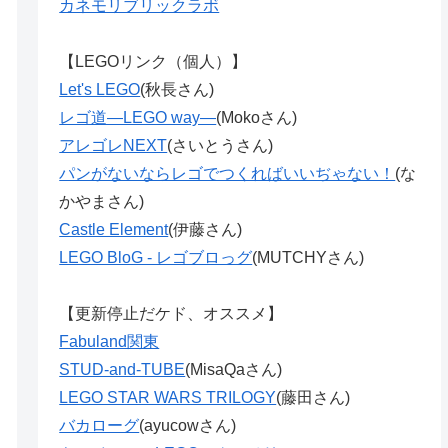
カネモリブリックラボ
【LEGOリンク（個人）】
Let's LEGO
(秋長さん)
レゴ道―LEGO way―
(Mokoさん)
アレゴレNEXT
(さいとうさん)
パンがないならレゴでつくればいいぢゃない！
(な
かやまさん)
Castle Element
(伊藤さん)
LEGO BloG - レゴブロっグ
(MUTCHYさん)
【更新停止だケド、オススメ】
Fabuland関東
STUD-and-TUBE
(MisaQaさん)
LEGO STAR WARS TRILOGY
(藤田さん)
バカローグ
(ayucowさん)