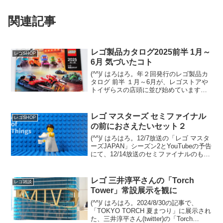
関連記事
レゴ製品カタログ2025前半 1月～
レゴSHOP
6月 気づいたコト
(^^)/ はろはろ。年２回発行のレゴ製品カ
タログ 前半 １月～6月が、レゴストアや
トイザらスの店頭に並び始めています。
(例年だと量販店は遅れて並びます)オンラ
イン版は12/29夕方時点では未登場です
が、近日中にレゴショップの「レゴ製品
レゴ マスターズ セミファイナル
レゴSHOP
カタ...
の前におさえたいセット２
(^^)/ はろはろ。12/7放送の「レゴ マスタ
ーズJAPAN」シーズン2とYouTubeの予告
にて、12/14放送のセミファイナルのもう
１対決の内容が見えてきました。テーマ
は「レゴ フォートナイト」。12/7 セミフ
ァイナルでは、既存セ...
レゴ 三井淳平さんの「Torch
レゴ雑談
Tower」常設展示を観に
(^^)/ はろはろ。2024/8/30の記事で、
「TOKYO TORCH 夏まつり」に展示され
た、三井淳平さん(twitter)の「Torch