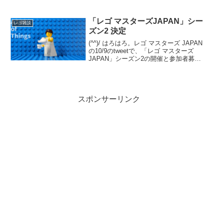
Tower」をご紹介しました。今回は、常設
展示されている姿を観てきました。振り
返りですが、「T...
「レゴ マスターズJAPAN」シー
レゴ雑談
ズン2 決定
(^^)/ はろはろ。レゴ マスターズ JAPAN
の10/9のtweetで、「レゴ マスターズ
JAPAN」シーズン2の開催と参加者募集
が発表されました。発表から収録まで1カ
月なく、スケジュールはかなり急です
が、チャレンジされる方はゼヒ。番組...
スポンサーリンク