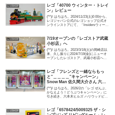
レゴ「40700 ウィンター・トレイ
レゴSHOP
ン」レビュー
(^^)/ はろはろ。2024/11/23(土)0:00から、
レゴジャパン公式のレゴショップ公式オ
ンラインストアにて、「Insidersウィーク
エンド」が開催されます。セール、GWP
プレゼント、新リワード等が登場する年
１回の特別感溢れるイベ...
7/19オープンの「レゴストア武蔵
レゴSHOP
小杉店」へ
(^^)/ はろはろ。2023/3/18(土)の岡崎店以
来、久し振りに2024/7/19(金)にニューオ
ープンしたレゴストア、武蔵小杉店へ伺
いました。（池袋やJBF等のポップアッ
プストアは除く）グランツリー武蔵小杉
4F。 シナテック運営です...
レゴ「フレンズと一緒ならもっ
レゴSHOP
と”＿＿＿＿”キャンペーン」
Snow Man 佐久間大介さん 六本
木ヒルズ
(^^)/ はろはろ。2026/2の「レゴ ぜんぶ、
かなえよう！どうぶつキャンペーン」に
引き続き、六本木ヒルズ ハリウッドビュ
ーティプラザ1Fへ、Snow Man 佐久間大
介さんの「フレンズと一緒ならもっと"＿
＿＿＿"キャンペーン」のビジュ...
レゴ「6578424/5009325 ザ・シ
レゴSHOP
ンプソンズ リビングルーム」レ