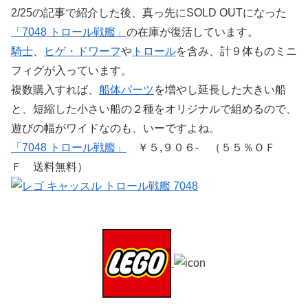
2/25の記事で紹介した後、真っ先にSOLD OUTになった
「7048 トロール戦艦」
の在庫が復活しています。
騎士
、
ヒゲ・ドワーフ
や
トロール
を含み、計９体ものミニ
フィグが入っています。
複数購入すれば、
船体パーツ
を増やし延長した大きい船
と、短縮した小さい船の２種をオリジナルで組めるので、
遊びの幅がワイドなのも、いーですよね。
「7048 トロール戦艦」
￥５,９０６- （５５％ＯＦ
Ｆ 送料無料）