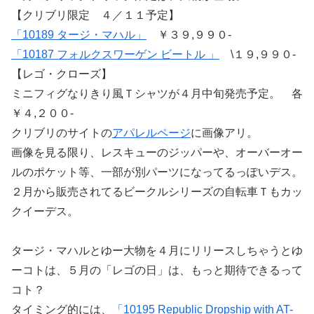
【クリブリ限定 ４／１１予定】
「10189 タージ・マハル」
￥３９,９９０-
「10187 フォルクスワーゲン ビートル 」
\１９,９９０-
【レゴ・クローズ】
ミニフィグなりきり風Ｔシャツが４月中旬発売予定。 各
￥４,２００-
クリブリのサイトの
アパレルページ
に画像アリ。
画像を見る限り、レスキューのジッパーや、オーバーオー
ルのポケット等、一部が別パーツになってるっぽいデス。
２月から販売されてるビークルシリーズの自転車Ｔもカッ
クイーデス。
タージ・マハルとゆー大物を４月にリリースしちゃうとゆ
ーコトは、５月の「レゴの日」は、もっと期待できるって
コト？
タイミング的には、
「10195 Republic Dropship with AT-