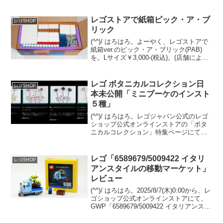
度」（冬の馬車旅）のプレゼントキャン
ペーンが開催されていました。 12/14迄
の予定でしたが、既に在庫...
レゴストアで紙箱ピック・ア・ブ
レゴSHOP
リック
(^^)/ はろはろ。よーやく、レゴストアで
紙箱ver.のピック・ア・ブリック(PAB)
を。Lサイズ￥3,000-(税込)。(店舗により
￥2,990-だったり変わります)Sサイズは
まだプラカップでした。レゴストア東京
駅店の2024/4/6(...
レゴ ボタニカルコレクション日
レゴSHOP
本未公開「ミニブーケのインスト
５種」
(^^)/ はろはろ。レゴジャパン公式のレゴ
ショップ公式オンラインストアの「ボタ
ニカルコレクション」特集ページにて、
ボタニカルコレクションの製品には無い
ブーケのインストラクションが５種もア
ップされています。但し、日本語ページ
レゴ「6589679/5009422 イタリ
レゴSHOP
からインストへリ...
アンスタイルの移動マーケット」
レビュー
(^^)/ はろはろ。2025/8/7(木)0:00から、レ
ゴショップ公式オンラインストアにて、
GWP「6589679/5009422 イタリアンスタ
イルの移動マーケット」のプレゼント開
催です。 （オファーページ）「21359 イ