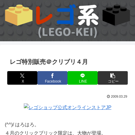
レゴ特別販売＠クリブリ４月
X
Facebook
LINE
コピー
2009.03.29
(^^)/ はろはろ。
４月のクリックブリック限定は、大物が登場。