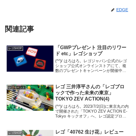
EDGE
関連記事
「GWPプレゼント 注目のリワー
レゴSHOP
ド etc」レゴショップ
(^^)/ はろはろ。レゴジャパン公式のレゴ
ショップ公式オンラインストアにて、複
数のプレゼントキャンペーンが開催中で
す。また、6/1から（一部の）実店舗で紙
の「レゴ製品カタログ(1～12月)」の配布
が開始されました。電子版ももうすぐ来
レゴ 三井淳平さんの「レゴブロ
レゴイベント
ると思...
ックで作った未来の東京」
TOKYO ZEV ACTION(4)
(^^)/ はろはろ。2023/7/2(日)に東京丸の内
で開催された「TOKYO ZEV ACTION E-
Tokyo キックオフ」へ、レゴ認定プロビ
ルダー 三井淳平さん（twitter）の作品
「レゴブロックで作った未来の東京」を
観に、伺い...
レゴ「40762 生け花」レビュー
レゴSHOP