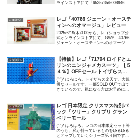
ラインストアにて「6535735/5008946
McLaren P1 ロゴ」のプレゼントがスター
ト予定です。 （プロモーションページ）
「421...
レゴ「40766 ジェーン・オーステ
レゴSHOP
ィンへのオマージュ」レビュー
2025/6/19(木)0:00から、レゴショップ公
式オンラインストアにて、GWP「40766
ジェーン・オースティンへのオマージ
ュ」のプレゼント開催中です。 （オファ
ーページ）￥21,600-(税込)以上の購入が
条件。レゴ社からセットをお...
【特価】レゴ「71794 ロイドとエ
レゴSHOP
リンのニンジャメカスーツ」【５
４％】OFFセール トイザらス楽
天
(^^)/ はろはろ。トイザらス楽天で、大規
模なセールです。一部SOLD OUTで出て
きているので、気になる方はお早めにド
ゾ。「トイザらス楽天 レゴ セール一覧」
ニンジャゴーの人気ロボも半額超え！ 私
も３体とも持っていてオススメ。
レゴ 日本限定 クリスマス特別パ
レゴSHOP
「7179...
ック「ツリー」クリブリ グラン
ベリーモール
(^^)/ はろはろ。レゴの日本限定セット等
のうち、私が持っているものをゆるゆる
とアップしていくシリーズ第４回です。