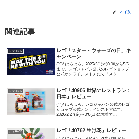
レゴ系
関連記事
レゴ「スター・ウォーズの日」キ
レゴSHOP
ャンペーン
(^^)/ はろはろ。2025/5/1(木)0:00から5/5
まで、レゴジャパン公式のレゴショップ
公式オンラインストアにて「スター・ウ
ォーズの日」が開催されます。
GWP「40765 カミーノ訓練施設」プレゼ
ント5/1(木)0:00から、In...
レゴ「40906 世界のレストラン：
レゴSHOP
日本」レビュー
(^^)/ はろはろ。レゴジャパン公式のレゴ
ショップ公式オンラインストアにて、
2026/2/27(金)～3/8(日)に先着で
GWP「40906 世界のレストラン：日本」
をプレゼント中です。条件は￥25,700-(税
込)以上購入。 （オファー...
レゴ「40762 生け花」レビュー
レゴSHOP
(^^)/ はろはろ。2025/3/12(水)0:00から、