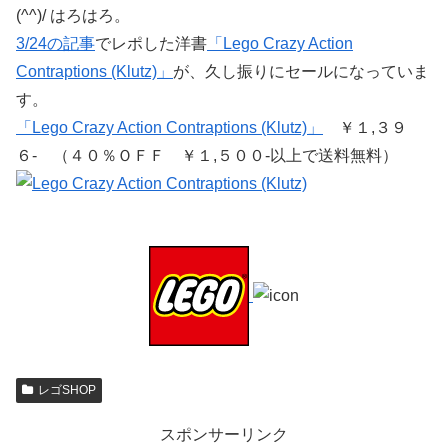
(^^)/ はろはろ。
3/24の記事
でレポした洋書
「Lego Crazy Action
Contraptions (Klutz)」
が、久し振りにセールになっていま
す。
「Lego Crazy Action Contraptions (Klutz)」
￥１,３９
６- （４０％ＯＦＦ ￥１,５００-以上で送料無料）
レゴSHOP
スポンサーリンク