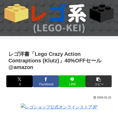
レゴ洋書「Lego Crazy Action
Contraptions (Klutz)」40%OFFセール
@amazon
X
Facebook
LINE
コピー
2009.05.20