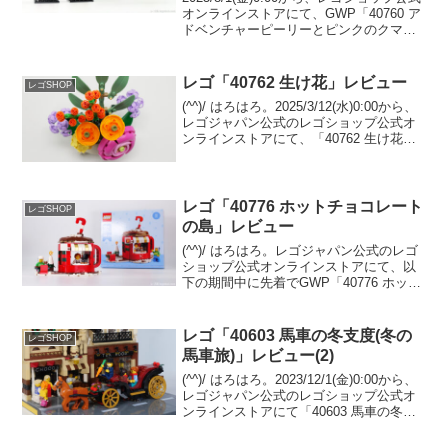
オンラインストアにて、GWP「40760 ア
ドベンチャーピーリーとピンクのクマち
ゃん」のプレゼント開催中です。 （オフ
ァーページ）8/1(金)～8/3(日)はInsiders限
定。 在庫が...
レゴ「40762 生け花」レビュー
レゴSHOP
(^^)/ はろはろ。2025/3/12(水)0:00から、
レゴジャパン公式のレゴショップ公式オ
ンラインストアにて、「40762 生け花」
のプレゼントキャンペーンが開催です。
（オファーページ）￥21,600-(税込)以上
購入が条件。レゴ社...
レゴ「40776 ホットチョコレート
レゴSHOP
の島」レビュー
(^^)/ はろはろ。レゴジャパン公式のレゴ
ショップ公式オンラインストアにて、以
下の期間中に先着でGWP「40776 ホット
チョコレートの島」がプレゼント中で
す。条件は￥24,200-(税込)以上購入。
（オファーページ）・2025/11/...
レゴ「40603 馬車の冬支度(冬の
レゴSHOP
馬車旅)」レビュー(2)
(^^)/ はろはろ。2023/12/1(金)0:00から、
レゴジャパン公式のレゴショップ公式オ
ンラインストアにて「40603 馬車の冬支
度」（冬の馬車旅）のプレゼントキャン
ペーンが開催されていました。 12/14迄