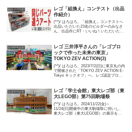
続き、今回はレゴ実物大 積分モデル
「K...
レゴ「組換え」コンテスト（出品
レゴイベント
作紹介）
(^^)/ はろはろ。「組換え」コンテストへ
出品いただいた23名のビルダーのみなさ
ん、出品作にRT・いいね！いただいたみ
なさん、ありがとうございます。出品作
を、出品いただいた順に一覧でご紹介し
ます。（敬称略）各画像をクリックいた
レゴ 三井淳平さんの「レゴブロ
レゴイベント
だくと、最大...
ックで作った未来の東京」
TOKYO ZEV ACTION(3)
(^^)/ はろはろ。2023/7/2(日)に東京丸の内
で開催された「TOKYO ZEV ACTION E-
Tokyo キックオフ」へ、レゴ認定プロビ
ルダー 三井淳平さん（twitter）の作品
「レゴブロックで作った未来の東京」を
観に、伺い...
レゴ「学士会館」東大レゴ部（東
レゴイベント
大LEGO部）第75回駒場祭
(^^)/ はろはろ。2024/11/22(金)～
11/24(日)開催中の東大駒場祭に伺いし、
東大レゴ部（東大LEGO部）の展示を観
てきました。今回の代表作品は「学士会
館」です。(合作？)学士会館は、東京大学
発祥の地である千代田区神田錦町に...