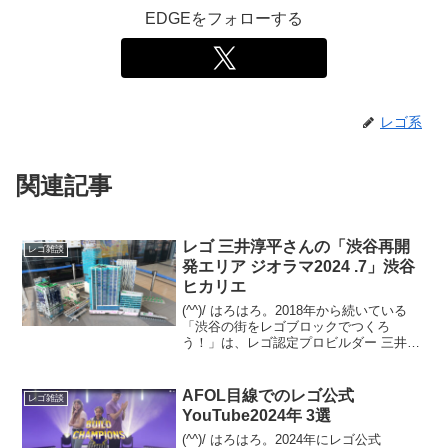
EDGEをフォローする
レゴ系
関連記事
レゴ 三井淳平さんの「渋谷再開
レゴ雑談
発エリア ジオラマ2024 .7」渋谷
ヒカリエ
(^^)/ はろはろ。2018年から続いている
「渋谷の街をレゴブロックでつくろ
う！」は、レゴ認定プロビルダー 三井淳
平さん(twitter)が、「渋谷再開発エリア」
のレゴジオラマを、開発状況に合わせて
リニューアルし続けています。2024/7...
AFOL目線でのレゴ公式
レゴ雑談
YouTube2024年 3選
(^^)/ はろはろ。2024年にレゴ公式