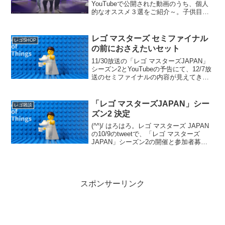
YouTubeで公開された動画のうち、個人
的なオススメ３選をご紹介～。子供目線
ではなく、AFOL目線でのチョイスです。
１位の動画は、これホントにレゴのオフ
ィシャル！？ってくらいに、子供向けで
レゴ マスターズ セミファイナル
レゴSHOP
は無いホ...
の前におさえたいセット
11/30放送の「レゴ マスターズJAPAN」
シーズン2とYouTubeの予告にて、12/7放
送のセミファイナルの内容が見えてきま
した。「レゴ マスターズJAPAN」シーズ
ン1のセミファイナルのテーマ「カットイ
ンハーフ」に近く、乗り物の既存...
「レゴ マスターズJAPAN」シー
レゴ雑談
ズン2 決定
(^^)/ はろはろ。レゴ マスターズ JAPAN
の10/9のtweetで、「レゴ マスターズ
JAPAN」シーズン2の開催と参加者募集
が発表されました。発表から収録まで1カ
月なく、スケジュールはかなり急です
が、チャレンジされる方はゼヒ。番組...
スポンサーリンク