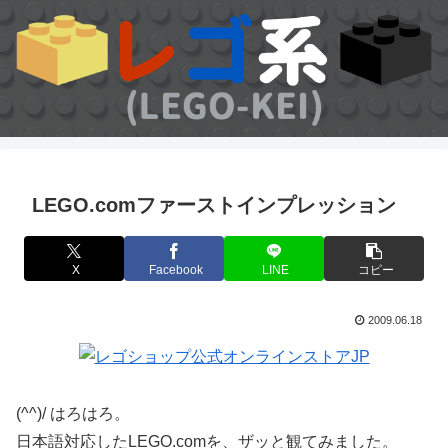
LEGO.comファーストインプレッション
X
Facebook
LINE
コピー
2009.06.18
(^^)/ はろはろ。
日本語対応したLEGO.comを、ザッと観てみました。