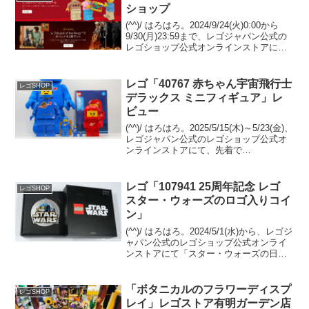
ショップ
(^^)/ はろはろ。2024/9/24(火)0:00から
9/30(月)23:59まで、レゴジャパン公式の
レゴショップ公式オンラインストアにて
「ドリームズシリーズのセール」、「ロ
ード・オブ・ザ・リングの一部セット ポ
イント２倍」が開催されま...
レゴ「40767 赤ちゃん宇宙飛行士
レゴSHOP
デラックス ミニフィギュア」レ
ビュー
(^^)/ はろはろ。2025/5/15(木)～5/23(金)、
レゴジャパン公式のレゴショップ公式オ
ンラインストアにて、先着で
GWP「40767 赤ちゃん宇宙飛行士 デラッ
クス ミニフィギュア」がプレゼント中で
す。 条件は￥21,600-(...
レゴ「107941 25周年記念 レゴ
レゴSHOP
スター・ウォーズのロゴ入りコイ
ン」
(^^)/ はろはろ。2024/5/1(水)から、レゴジ
ャパン公式のレゴショップ公式オンライ
ンストアにて「スター・ウォーズの日」
の開催に合わせ、「Insidersリワードペー
ジ」にて交換開始された「107941 25周年
記念 レゴ スター・...
「ボタニカルのフラワーディスプ
レゴSHOP
レイ」レゴストア有明ガーデン店