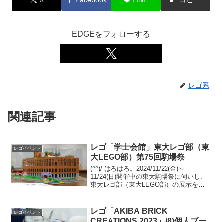
EDGEをフォローする
レゴ系
関連記事
レゴ「学士会館」東大レゴ部（東
レゴイベント
大LEGO部）第75回駒場祭
(^^)/ はろはろ。2024/11/22(金)～
11/24(日)開催中の東大駒場祭に伺いし、
東大レゴ部（東大LEGO部）の展示を観
てきました。今回の代表作品は「学士会
館」です。(合作？)学士会館は、東京大学
発祥の地である千代田区神田錦町に...
レゴ「AKIBA BRICK
レゴイベント
CREATIONS 2023」(8)個人ブー