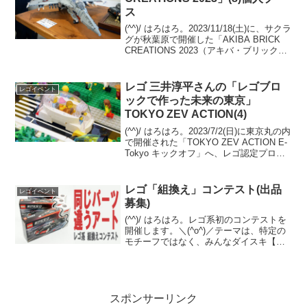
ス
(^^)/ はろはろ。2023/11/18(土)に、サクラ
グが秋葉原で開催した「AKIBA BRICK
CREATIONS 2023（アキバ・ブリック・
クリエイションズ2023）」。サクラグ メ
カ部のサイトに、合同ブースと個人ブー
スの画像が...
レゴ 三井淳平さんの「レゴブロ
レゴイベント
ックで作った未来の東京」
TOKYO ZEV ACTION(4)
(^^)/ はろはろ。2023/7/2(日)に東京丸の内
で開催された「TOKYO ZEV ACTION E-
Tokyo キックオフ」へ、レゴ認定プロビ
ルダー 三井淳平さん（twitter）の作品
「レゴブロックで作った未来の東京」を
観に、伺い...
レゴ「組換え」コンテスト(出品
レゴイベント
募集)
(^^)/ はろはろ。レゴ系初のコンテストを
開催します。＼(^o^)／テーマは、特定の
モチーフではなく、みんなダイスキ【組
換え】です。募集要項などをご確認の
上、ゼヒ出品ください。 お待ちしていま
す。本コンテストの運営はレゴ系です。
レゴ社に...
スポンサーリンク