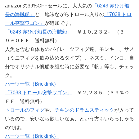
amazonの39%OFFセールに、大人気の
「6243 赤ひげ船
長の海賊船」
と、地味ながらトロール入りの
「7038 トロ
ール突撃ワゴン」
が追加です。
「6243 赤ひげ船長の海賊船」
￥１０,２３２- （３
９％ＯＦＦ 送料無料）
人魚を含む８体ものパイレーツフィグ達、モンキー、サメ
（ミニフィグを飲み込めるタイプ）、ネズミ、インコ、自
分でオリジナル帆船を組む時に必要な「帆」等も、チェッ
ク。
パーツ一覧（Bricklink）
「7038 トロール突撃ワゴン」
￥２,２３５-（３９％Ｏ
ＦＦ 送料無料）
トロールのフィグ
や、
チキンのドラムスティック
が入って
いるので、安いなら欲しいなぁ、という方もいらっしゃる
のでは。
パーツ一覧（Bricklink）