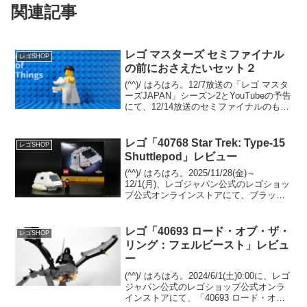
関連記事
レゴ マスターズ セミファイナル
レゴSHOP
の前におさえたいセット２
(^^)/ はろはろ。12/7放送の「レゴ マスタ
ーズJAPAN」シーズン2とYouTubeの予告
にて、12/14放送のセミファイナルのもう
１対決の内容が見えてきました。テーマ
は「レゴ フォートナイト」。12/7 セミフ
ァイナルでは、既存セ...
レゴ「40768 Star Trek: Type-15
レゴSHOP
Shuttlepod」レビュー
(^^)/ はろはろ。2025/11/28(金)～
12/1(月)、レゴジャパン公式のレゴショッ
プ公式オンラインストアにて、ブラック
フライデー、サイバーマンデーが開催さ
れ、先着でGWP「40768 Star Trek: Type-
15 Shu...
レゴ「40693 ロード・オブ・ザ・
レゴSHOP
リング：フェルビースト」レビュ
ー
(^^)/ はろはろ。2024/6/1(土)0:00に、レゴ
ジャパン公式のレゴショップ公式オンラ
インストアにて、「40693 ロード・オ