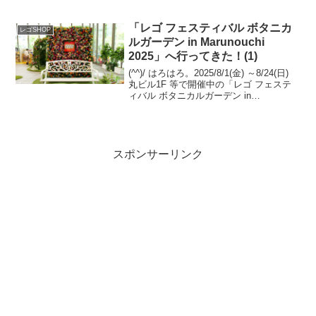
ブ・ザ・リング：フェルビースト」のプ
レゼントがスタート予定。Insiders先行販
売される「10333 ...
「レゴ フェスティバル ボタニカ
レゴSHOP
ルガーデン in Marunouchi
2025」へ行ってきた！(1)
(^^)/ はろはろ。2025/8/1(金) ～8/24(日)
丸ビル1F 等で開催中の「レゴ フェステ
ィバル ボタニカルガーデン in
Marunouchi 2025」へ伺いました。何回か
に分けてご紹介します。
Marunouchi.com...
スポンサーリンク