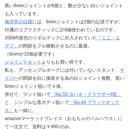
黒い6mmジョイントが8個と、数が少ない白いジョイント
も入っています。
海洋堂の仕様
には、6mmジョイントは2個の記述ですが、
付属のコブラスティックに計6個使われているのです。
2009/5発売のリボルテックに封入されていた
「ミニ・エ
グゾ」
の関節をフル稼動させるのに最適。
（6mmが10個必要です）
ジョイントセット
よりもお買い得です。
私も、アッセンブルボーグには付いていないスタンド、
サ
イバー
の関節を白に換装する為の白ジョイント複数、黒い
6mmジョイント狙いで４体。
併せて、マント狙いで
「No.55 ヨハネ・クラウザーII世」
と、シンプルな黒ボディ狙いで
「No.44 ブラックオック
ス」
も一緒に。
amazonマーケットプレイス（おもちゃのベルハウス）に
て一注文で、送料は￥480-のみ。