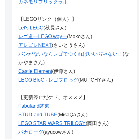
カネモリブリックラボ
【LEGOリンク（個人）】
Let's LEGO
(秋長さん)
レゴ道―LEGO way―
(Mokoさん)
アレゴレNEXT
(さいとうさん)
パンがないならレゴでつくればいいぢゃない！
(な
かやまさん)
Castle Element
(伊藤さん)
LEGO BloG - レゴブロっグ
(MUTCHYさん)
【更新停止だケド、オススメ】
Fabuland関東
STUD-and-TUBE
(MisaQaさん)
LEGO STAR WARS TRILOGY
(藤田さん)
バカローグ
(ayucowさん)