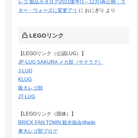
レゴ 製品カタログ2021後半(1～12月)再公開：ス
ター・ウォーズに変更アリ
に
おにぎり
より
凸 LEGOリンク
【LEGOリンク（公認LUG）】
JP-LUG SAKURA メカ部（サクラグ）
J-LUG
KLUG
阪大レゴ部
JT-LUG
【LEGOリンク（団体）】
BRICK FAN TOWN 観光協会@wiki
東大レゴ部ブログ