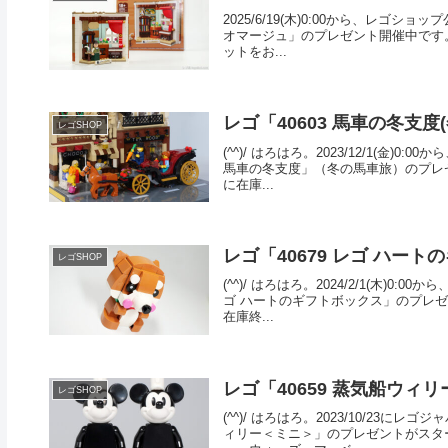
2025/6/19(木)0:00から、レゴ
オマージュ」のプレゼント開催中です。 
ットをお...
レゴ「40603 馬車の冬支度
レゴSHOP
(^^)/ はろはろ。2023/12/1(金
馬車の冬支度」（冬の馬車旅）のプレゼ
に在庫...
レゴ「40679 レゴ ハー
レゴSHOP
(^^)/ はろはろ。2024/2/1(木)
ゴ ハートのギフトボックス」のプレゼ
在庫終...
レゴ「40659 蒸気船ウィリー＜ミ
レゴSHOP
(^^)/ はろはろ。2023/10/23
ィリー＜ミニ＞」のプレゼントがスタ