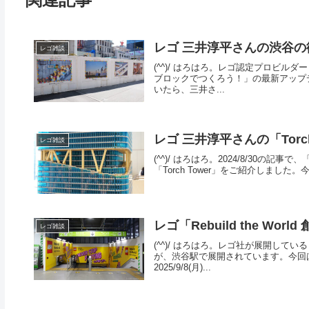
レゴ 三井淳平さんの渋谷の
レゴ雑談
(^^)/ はろはろ。レゴ認定プロビルダー
ブロックでつくろう！」の最新アップデ
いたら、三井さ...
レゴ 三井淳平さんの「Torc
レゴ雑談
(^^)/ はろはろ。2024/8/30の記事で
「Torch Tower」をご紹介しまし
レゴ「Rebuild the W
レゴ雑談
(^^)/ はろはろ。レゴ社が展開している「
が、渋谷駅で展開されています。今回
2025/9/8(月)...