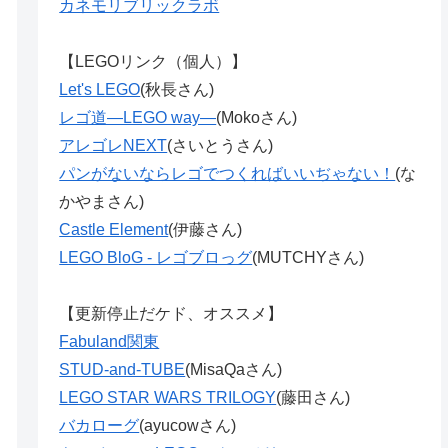
カネモリブリックラボ
【LEGOリンク（個人）】
Let's LEGO
(秋長さん)
レゴ道―LEGO way―
(Mokoさん)
アレゴレNEXT
(さいとうさん)
パンがないならレゴでつくればいいぢゃない！
(な
かやまさん)
Castle Element
(伊藤さん)
LEGO BloG - レゴブロっグ
(MUTCHYさん)
【更新停止だケド、オススメ】
Fabuland関東
STUD-and-TUBE
(MisaQaさん)
LEGO STAR WARS TRILOGY
(藤田さん)
バカローグ
(ayucowさん)