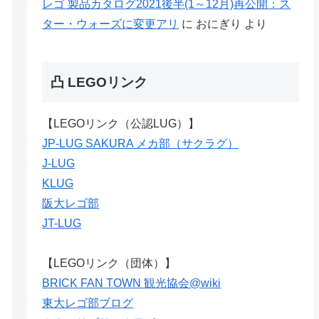
レゴ 製品カタログ2021後半(1～12月)再公開：ス
ター・ウォーズに変更アリ
に
おにぎり
より
凸 LEGOリンク
【LEGOリンク（公認LUG）】
JP-LUG SAKURA メカ部（サクラグ）
J-LUG
KLUG
阪大レゴ部
JT-LUG
【LEGOリンク（団体）】
BRICK FAN TOWN 観光協会@wiki
東大レゴ部ブログ