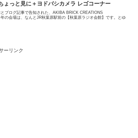
ちょっと見に＋ヨドバシカメラ レゴコーナー
etとブログ記事で告知された、AKIBA BRICK CREATIONS
土)開催。今年の会場は、なんとJR秋葉原駅前の【秋葉原ラジオ会館】です。とゆ
サーリンク