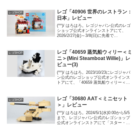
です。GWPプレゼントオファーページに
て、２つのGWPプレゼントキャンペーン
開催中。 両方の条件を満たせば、一気に
レゴ「40906 世界のレストラン：
レゴSHOP
両方ゲット...
日本」レビュー
(^^)/ はろはろ。レゴジャパン公式のレゴ
ショップ公式オンラインストアにて、
2026/2/27(金)～3/8(日)に先着で
GWP「40906 世界のレストラン：日本」
をプレゼント中です。条件は￥25,700-(税
込)以上購入。 （オファー...
レゴ「40659 蒸気船ウィリー＜ミ
レゴSHOP
ニ＞(Mini Steamboat Willie)」レ
ビュー(3)
(^^)/ はろはろ。2023/10/23にレゴジャパ
ン公式のレゴショップ公式オンラインス
トアにて、「40659 蒸気船ウィリー＜ミ
ニ＞」のプレゼントがスタート予定で
す。（プロモーションページ）ディズニ
ー・デュプロ、スター・ウォーズ、マー
レゴ「30680 AAT＜ミニセット
レゴSHOP
ベ...
＞」レビュー
(^^)/ はろはろ。2024/5/1(水)0:00から5/5
まで、レゴジャパン公式のレゴショップ
公式オンラインストアにて「スター・ウ
ォーズの日」が開催されます。レゴ スタ
ー・ウォーズを￥22,500-(税込)以上購入
で、以下３点がまとめて...