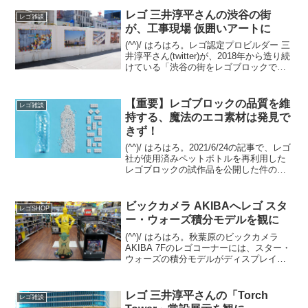
レゴ 三井淳平さんの渋谷の街
レゴ雑談
が、工事現場 仮囲いアートに
(^^)/ はろはろ。レゴ認定プロビルダー 三
井淳平さん(twitter)が、2018年から造り続
けている「渋谷の街をレゴブロックでつ
くろう！」の最新アップデートを8/1の記
事でご紹介しました。 その関連です。渋
谷の街を歩いていたら、三井さ...
【重要】レゴブロックの品質を維
レゴ雑談
持する、魔法のエコ素材は発見で
きず！
(^^)/ はろはろ。2021/6/24の記事で、レゴ
社が使用済みペットボトルを再利用した
レゴブロックの試作品を公開した件の続
報です。FINANCIAL TIMESの2023/9/25
の記事の概要意訳です。（私の環境では
先ほどまで記事が見え...
ビックカメラ AKIBAへレゴ スタ
レゴSHOP
ー・ウォーズ積分モデルを観に
(^^)/ はろはろ。秋葉原のビックカメラ
AKIBA 7Fのレゴコーナーには、スター・
ウォーズの積分モデルがディスプレイさ
れています。C-3POとヨーダの2体。C-
3POはエプロン姿。 ヨーダは目がクリク
リしたアニメ調の積分モデルではなく...
レゴ 三井淳平さんの「Torch
レゴ雑談