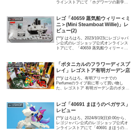
ラインストアにて「ホグワーツの新学
期」がスタートし、「40695 ボージン・
アンド・バークス：煙突飛行ネットワー
ク」のプレゼントがスタートしてい...
レゴ「40659 蒸気船ウィリー＜ミ
レゴSHOP
ニ＞(Mini Steamboat Willie)」レ
ビュー(2)
(^^)/ はろはろ。2023/10/23にレゴジャパ
ン公式のレゴショップ公式オンラインス
トアにて、「40659 蒸気船ウィリー＜ミ
ニ＞」のプレゼントがスタート予定で
す。（プロモーションページ）ディズニ
ー・デュプロ、スター・ウォーズ、マー
「ボタニカルのフラワーディスプ
レゴSHOP
ベ...
レイ」レゴストア有明ガーデン店
(^^)/ はろはろ。有明アリーナでの
Perfumeのライブ前に寄って買い物し
た、レゴストア 有明ガーデン店のボタニ
カルのステキフラワーディスプレイ！フ
ラワースタンド(ワゴン)の什器はレゴジャ
パン/シナテック指定ですが、主役のボタ
レゴ「40691 まほうのペガサス」
レゴSHOP
ニカルコレ...
レビュー
(^^)/ はろはろ。2024/8/19(日)0:00から、
レゴジャパン公式のレゴショップ公式オ
ンラインストアにて「40691 まほうのペ
ガサス」のプレゼントがスタートしてい
ます。 （オファーページ）￥15,000-(税