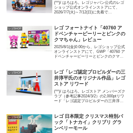
(^^)/ はろはろ。レゴジャパン公式のレゴ
ショップ公式オンラインストアにて、
2026/7/7(火)～7/12(日)に先着で
GWP「40912 シーサーペント」がプレゼ
ントされます。条件は￥25,700-(税込)以
上の購入。 （オファーペー...
レゴ フォートナイト「40760 ア
レゴSHOP
ドベンチャーピーリーとピンクの
クマちゃん」レビュー
2025/8/1(金)0:00から、レゴショップ公式
オンラインストアにて、GWP「40760 ア
ドベンチャーピーリーとピンクのクマち
ゃん」のプレゼント開催中です。 （オフ
ァーページ）8/1(金)～8/3(日)はInsiders限
定。 在庫が...
レゴ「レゴ認定プロビルダーの三
レゴSHOP
井淳平氏のオリジナル作品」レゴ
ストア リワード
(^^)/ はろはろ。レゴストア メンバーズク
ラブ（参考記事2024/3/2）の2,000ptリワ
ード「レゴ認定プロビルダーの三井淳平
氏のオリジナル作品」が、2025/1/20から
引き換え開始されました。レゴ認定プロ
ビルダー 三井淳平さん(...
レゴ 日本限定 クリスマス特別パ
レゴSHOP
ック「トナカイ」クリブリ グラ
ンベリーモール