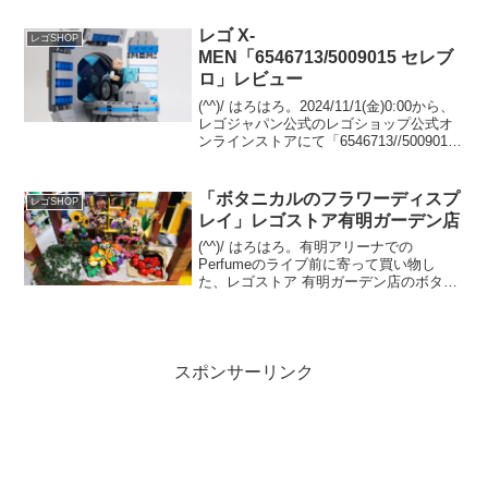
まだプラカップでした。レゴストア東京
駅店の2024/4/6(...
レゴ X-
レゴSHOP
MEN「6546713/5009015 セレブ
ロ」レビュー
(^^)/ はろはろ。2024/11/1(金)0:00から、
レゴジャパン公式のレゴショップ公式オ
ンラインストアにて「6546713//5009015
セレブロ」のプレゼントがスタート予定
です。 （オファーページ）「76294 X-
Men：X...
「ボタニカルのフラワーディスプ
レゴSHOP
レイ」レゴストア有明ガーデン店
(^^)/ はろはろ。有明アリーナでの
Perfumeのライブ前に寄って買い物し
た、レゴストア 有明ガーデン店のボタニ
カルのステキフラワーディスプレイ！フ
ラワースタンド(ワゴン)の什器はレゴジャ
パン/シナテック指定ですが、主役のボタ
ニカルコレ...
スポンサーリンク