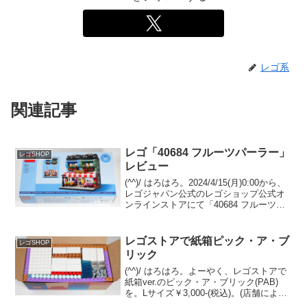
レゴ系
関連記事
レゴ「40684 フルーツパーラー」
レゴSHOP
レビュー
(^^)/ はろはろ。2024/4/15(月)0:00から、
レゴジャパン公式のレゴショップ公式オ
ンラインストアにて「40684 フルーツパ
ーラー」のプレゼントがスタートしまし
た。 （プロモーションページ）￥28,000-
(税込)以上購入 且...
レゴストアで紙箱ピック・ア・ブ
レゴSHOP
リック
(^^)/ はろはろ。よーやく、レゴストアで
紙箱ver.のピック・ア・ブリック(PAB)
を。Lサイズ￥3,000-(税込)。(店舗により
￥2,990-だったり変わります)Sサイズは