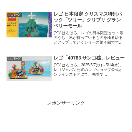
ので、店舗で即興でアート的なお遊び
を。もちろん、その時・その場にあるピ
ック・ア・ブリックのパーツのみで店舗
レゴ 日本限定 クリスマス特別パ
レゴSHOP
で詰め。 過去の購...
ック「ツリー」クリブリ グラン
ベリーモール
(^^)/ はろはろ。レゴの日本限定セット等
のうち、私が持っているものをゆるゆる
とアップしていくシリーズ第４回です。
クリスマス系で最もマイナーだと思うシ
リーズの３セット中、２つめをご紹介で
す。クリスマス特別パック「ツリー」レ
レゴ「40783 サンゴ礁」レビュー
レゴSHOP
ゴ クリックブリ...
(^^)/ はろはろ。2025/5/7(水)～5/14(水)、
レゴジャパン公式のレゴショップ公式オ
ンラインストアにて、先着で
GWP「40783 サンゴ礁」がプレゼント中
です。 条件は￥21,600-(税込)以上購入。
（オファーページ）レゴ社...
スポンサーリンク