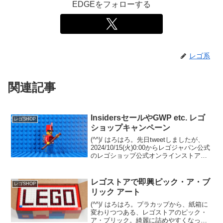
EDGEをフォローする
レゴ系
関連記事
InsidersセールやGWP etc. レゴ
レゴSHOP
ショップキャンペーン
(^^)/ はろはろ。先日tweetしましたが、
2024/10/15(火)0:00からレゴジャパン公式
のレゴショップ公式オンラインストアに
て、いくつかキャンペーンが始まってい
ます。１．オファーページGWP「40696
パン屋さん」は￥28,...
レゴストアで即興ピック・ア・ブ
レゴSHOP
リック アート
(^^)/ はろはろ。プラカップから、紙箱に
変わりつつある、レゴストアのピック・
ア・ブリック。綺麗に詰めやすくなった