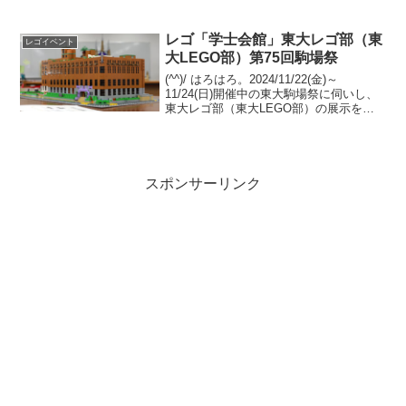
井県』PRキャンペーン」に来る！という
ことで東京駅 B1 改札内 スクエアゼロへ
伺いました。通...
レゴ「学士会館」東大レゴ部（東
レゴイベント
大LEGO部）第75回駒場祭
(^^)/ はろはろ。2024/11/22(金)～
11/24(日)開催中の東大駒場祭に伺いし、
東大レゴ部（東大LEGO部）の展示を観
てきました。今回の代表作品は「学士会
館」です。(合作？)学士会館は、東京大学
発祥の地である千代田区神田錦町に...
スポンサーリンク