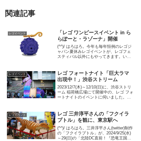
関連記事
「レゴ ワンピースイベント in ら
レゴイベント
らぽーと・ラゾーナ」開催
(^^)/ はろはろ。今年も毎年恒例のレゴジ
ャパン夏休みレゴイベントが、レゴフェ
スティバル以外にもやってきます。いつ
もは「レゴ アドベンチャーズ」と銘打っ
ていますが、今回はレゴワンピースに特
化したイベント。三井ショッピングパー
レゴ フォートナイト「巨大ラマ
レゴイベント
ク 「レゴ ワ...
出現中！」渋谷ストリーム
2023/12/7(木)～12/10(日)に、渋谷ストリ
ーム 稲荷橋広場にて開催中の、レゴ フォ
ートナイトのイベントに伺いました。朝
は用事があり、12/9(土)の12:00頃に着い
たら、ワークショップは450～500人くら
い列んでいて、スタ...
レゴ 三井淳平さんの「フクイラ
レゴイベント
プトル」を観に、東京駅へ
(^^)/ はろはろ。三井淳平さん(twitter)制作
の「フクイラプトル」が、2024/9/25(水)
～29(日)の「北陸DC直前！『恐竜王国福