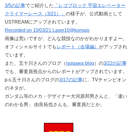
3/5の記事
でご紹介した
「レゴブロック 宇宙エレベーター
クライマーレース（3/21）」
の様子が、公式動画として
USTREAMにアップされています。
Recorded on 10/03/21 Laser10@komajo
画像は荒いですが、どんな競技なのかがわかりますよー。
オフィシャルサイトでも
レポート（会場編）
がアップされ
ています。
また、五十川さんのブログ（
isogawa blog
）の
3/22の記事
でも、審査員視点からのレポートがアップされています。
p.s.五十川さんのブログの
3/17の記事
に、TVチャンピオン
のネタが。
ガンダム等のメカ・デザイナー大河原邦男さんと、「違い
のわかる男」 由良拓也さんも、審査員だとか。