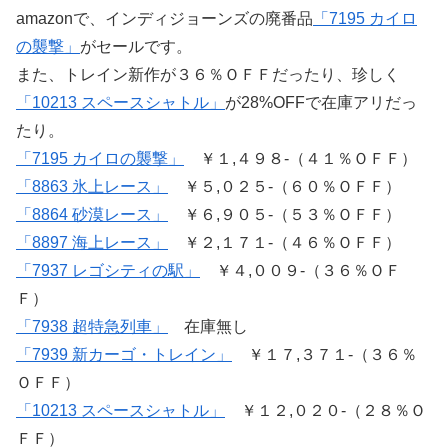
amazonで、インディジョーンズの廃番品
「7195 カイロ
の襲撃」
がセールです。
また、トレイン新作が３６％ＯＦＦだったり、珍しく
「10213 スペースシャトル」
が28%OFFで在庫アリだっ
たり。
「7195 カイロの襲撃」
￥１,４９８-（４１％ＯＦＦ）
「8863 氷上レース」
￥５,０２５-（６０％ＯＦＦ）
「8864 砂漠レース」
￥６,９０５-（５３％ＯＦＦ）
「8897 海上レース」
￥２,１７１-（４６％ＯＦＦ）
「7937 レゴシティの駅」
￥４,００９-（３６％ＯＦ
Ｆ）
「7938 超特急列車」
在庫無し
「7939 新カーゴ・トレイン」
￥１７,３７１-（３６％
ＯＦＦ）
「10213 スペースシャトル」
￥１２,０２０-（２８％Ｏ
ＦＦ）