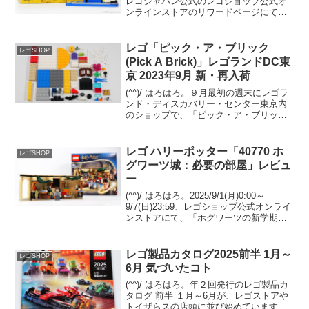
レゴジャパン公式のレゴショップ公式オ
ンラインストアのリワードページにて、
「40786 指令センター＜ミニ＞」の
Insidersリワードの交換(2,250pt)が始まっ
ています。早速...
レゴ「ピック・ア・ブリック
レゴSHOP
(Pick A Brick)」レゴランドDC東
京 2023年9月 新・再入荷
(^^)/ はろはろ。９月最初の週末にレゴラ
ンド・ディスカバリー・センター東京内
のショップで、「ピック・ア・ブリック
(Pick A Brick)」してきました。1g￥10-。
2023/7/7と7/30にアップした分と比較
し、新・再入荷してい...
レゴ ハリーポッター「40770 ホ
レゴSHOP
グワーツ城：必要の部屋」レビュ
ー
(^^)/ はろはろ。2025/9/1(月)0:00～
9/7(日)23:59、レゴショップ公式オンライ
ンストアにて、「ホグワーツの新学期」
イベントが開催。その中で、
GWP「40770 ホグワーツ城：必要の部
屋」がプレゼントされます。 ハリー...
レゴ製品カタログ2025前半 1月～
レゴSHOP
6月 気づいたコト
(^^)/ はろはろ。年２回発行のレゴ製品カ
タログ 前半 １月～6月が、レゴストアや
トイザらスの店頭に並び始めています。