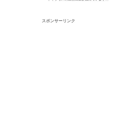
(例年だと量販店は遅れて並びます)オンラ
イン版は12/29夕方時点では未登場です
が、近日中にレゴショップの「レゴ製品
カタ...
スポンサーリンク