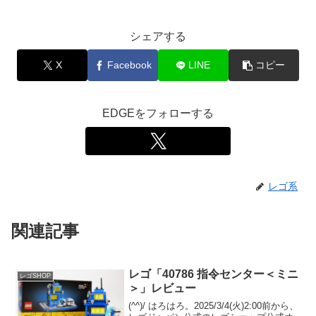
シェアする
X
Facebook
LINE
コピー
EDGEをフォローする
レゴ系
関連記事
レゴ「40786 指令センター＜ミニ
レゴSHOP
＞」レビュー
(^^)/ はろはろ。2025/3/4(火)2:00前から、