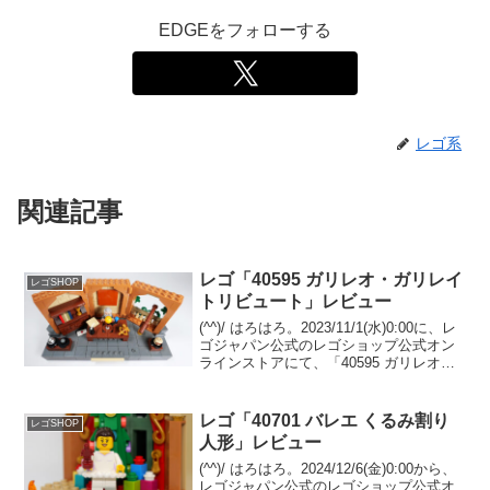
EDGEをフォローする
レゴ系
関連記事
レゴ「40595 ガリレオ・ガリレイ
レゴSHOP
トリビュート」レビュー
(^^)/ はろはろ。2023/11/1(水)0:00に、レ
ゴジャパン公式のレゴショップ公式オン
ラインストアにて、「40595 ガリレオ・
ガリレイ トリビュート」のプレゼントが
スタートしました。（プロモーションペ
ージ）￥17,000-(税込...
レゴ「40701 バレエ くるみ割り
レゴSHOP
人形」レビュー
(^^)/ はろはろ。2024/12/6(金)0:00から、
レゴジャパン公式のレゴショップ公式オ