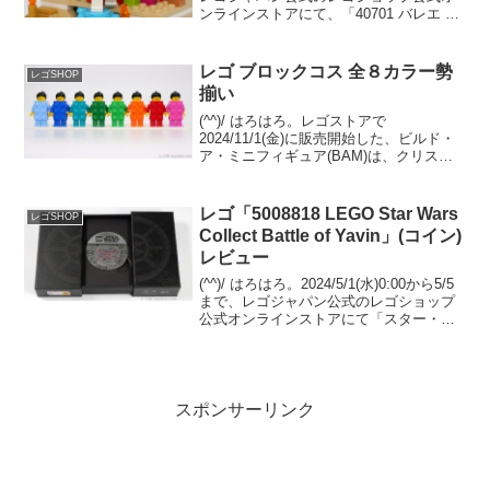
ンラインストアにて、「40701 バレエ く
るみ割り人形」のプレゼントキャンペー
ンが開催中です。 （プロモーションペー
ジ）￥21,000-(税込...
レゴ ブロックコス 全８カラー勢
レゴSHOP
揃い
(^^)/ はろはろ。レゴストアで
2024/11/1(金)に販売開始した、ビルド・
ア・ミニフィギュア(BAM)は、クリスマ
スがテーマの全３体。そのうちの１体
が、2x3 グリーン ブロック コスチューム
なので、レゴストアにゴー。こんな感じ
レゴ「5008818 LEGO Star Wars
レゴSHOP
でチ...
Collect Battle of Yavin」(コイン)
レビュー
(^^)/ はろはろ。2024/5/1(水)0:00から5/5
まで、レゴジャパン公式のレゴショップ
公式オンラインストアにて「スター・ウ
ォーズの日」が開催されます。レゴ スタ
ー・ウォーズを￥22,500-(税込)以上購入
で、以下３点がまとめて...
スポンサーリンク