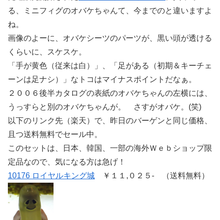
る、ミニフィグのオバケちゃんて、今までのと違いますよ
ね。
画像のよーに、オバケシーツのパーツが、黒い頭が透ける
くらいに、スケスケ。
「手が黄色（従来は白）」、「足がある（初期＆キーチェ
ーンは足ナシ）」なトコはマイナスポイントだなぁ。
２００６後半カタログの表紙のオバケちゃんの左横には、
うっすらと別のオバケちゃんが。 さすがオバケ。(笑)
以下のリンク先（楽天）で、昨日のバーゲンと同じ価格、
且つ送料無料でセール中。
このセットは、日本、韓国、一部の海外Ｗｅｂショップ限
定品なので、気になる方は急げ！
10176 ロイヤルキング城
￥１１,０２５- （送料無料）