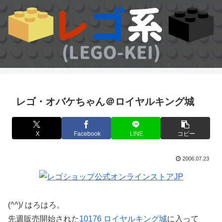
レゴ・オバケちゃん＠ロイヤルキング城
X
Facebook
LINE
コピー
2006.07.23
(^^)/ はろはろ。
先週販売開始された
10176 ロイヤルキング城
に入って